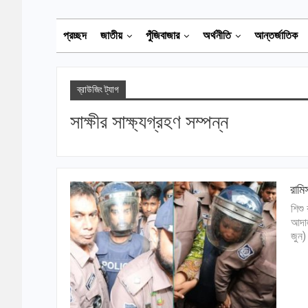
প্রচ্ছদ
জাতীয়
পুঁজিবাজার
অর্থনীতি
আন্তর্জাতিক
ব্রাউজিং ট্যাগ
সাক্ষীর সাক্ষ্যগ্রহণ সম্পন্ন
রামি
শিশু
আদাল
জুন)