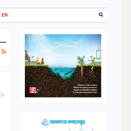
EN
 (২