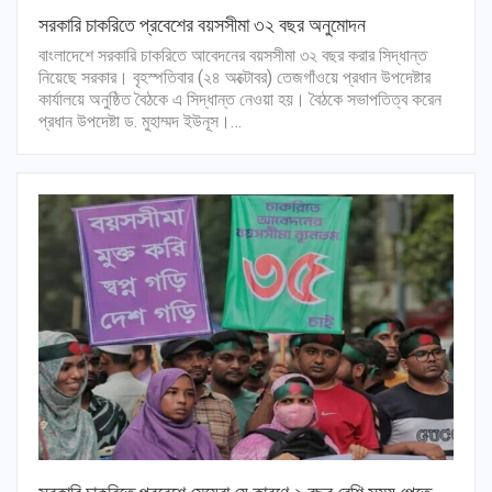
সরকারি চাকরিতে প্রবেশের বয়সসীমা ৩২ বছর অনুমোদন
বাংলাদেশে সরকারি চাকরিতে আবেদনের বয়সসীমা ৩২ বছর করার সিদ্ধান্ত
নিয়েছে সরকার। বৃহস্পতিবার (২৪ অক্টোবর) তেজগাঁওয়ে প্রধান উপদেষ্টার
কার্যালয়ে অনুষ্ঠিত বৈঠকে এ সিদ্ধান্ত নেওয়া হয়। বৈঠকে সভাপতিত্ব করেন
প্রধান উপদেষ্টা ড. মুহাম্মদ ইউনূস।…