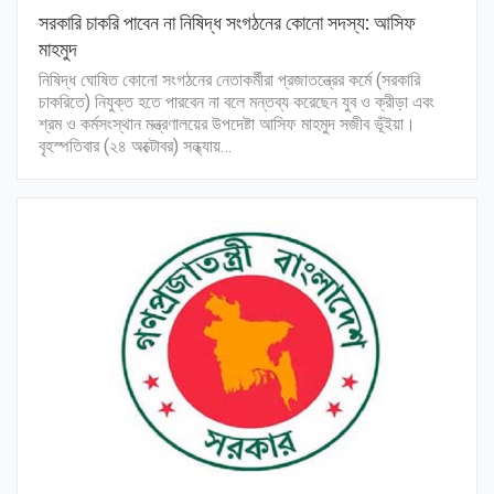
সরকারি চাকরি পাবেন না নিষিদ্ধ সংগঠনের কোনো সদস্য: আসিফ
মাহমুদ
নিষিদ্ধ ঘোষিত কোনো সংগঠনের নেতাকর্মীরা প্রজাতন্ত্রের কর্মে (সরকারি
চাকরিতে) নিযুক্ত হতে পারবেন না বলে মন্তব্য করেছেন যুব ও ক্রীড়া এবং
শ্রম ও কর্মসংস্থান মন্ত্রণালয়ের উপদেষ্টা আসিফ মাহমুদ সজীব ভূঁইয়া।
বৃহস্পতিবার (২৪ অক্টোবর) সন্ধ্যায়…