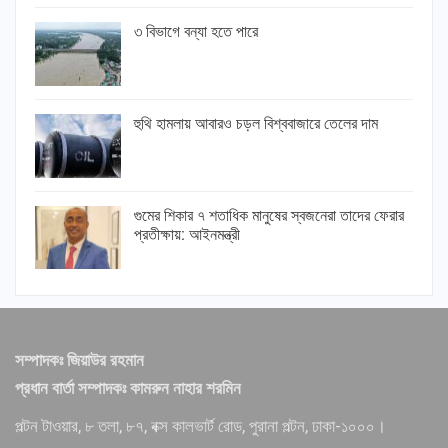
৩ বিভাগে বন্যা হতে পারে
হুথি হামলায় আবারও চড়ল বিশ্ববাজারে তেলের দাম
গুমের শিকার ৭ শতাধিক মানুষের স্বজনেরা তাদের ফেরার
প্রতীক্ষায়: আইনমন্ত্রী
সম্পাদকঃ জিয়াউর রহমান
প্রধান বার্তা সম্পাদকঃ কামরুন নাহার শরমিন
পল্টন টাওয়ার, ৮ তলা, ৮৭, বক্স কালভার্ট রোড, পুরানা পল্টন, ঢাকা-১০০০।