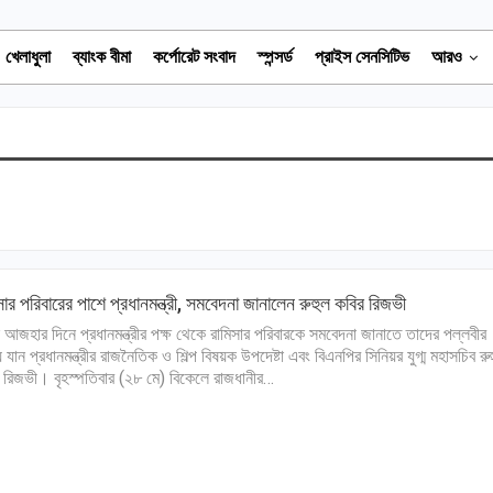
খেলাধুলা
ব্যাংক বীমা
কর্পোরেট সংবাদ
স্পন্সর্ড
প্রাইস সেনসিটিভ
আরও
সার পরিবারের পাশে প্রধানমন্ত্রী, সমবেদনা জানালেন রুহুল কবির রিজভী
 আজহার দিনে প্রধানমন্ত্রীর পক্ষ থেকে রামিসার পরিবারকে সমবেদনা জানাতে তাদের পল্লবীর
য় যান প্রধানমন্ত্রীর রাজনৈতিক ও শিল্প বিষয়ক উপদেষ্টা এবং বিএনপির সিনিয়র যুগ্ম মহাসচিব রু
 রিজভী। বৃহস্পতিবার (২৮ মে) বিকেলে রাজধানীর…