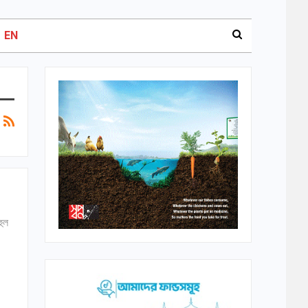
EN
হুল