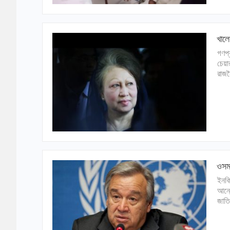
খাল
গণপ্
চেয়া
রাজন
ওসমা
ইনকি
আন্ত
জাতি