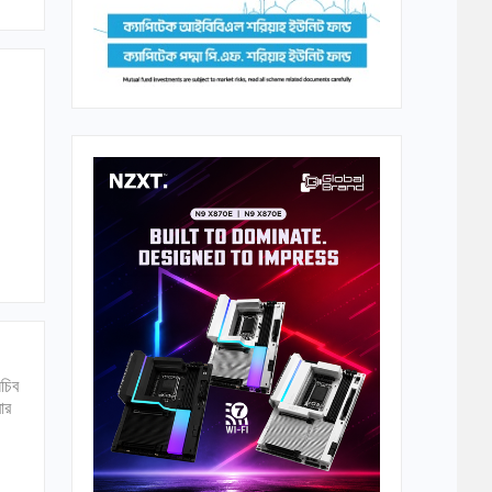
সচিব
ার