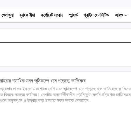
খেলাধুলা
ব্যাংক বীমা
কর্পোরেট সংবাদ
স্পন্সর্ড
প্রাইস সেনসিটিভ
আরও
ুয়াইরায় শতাধিক ভবন ভূমিকম্পে ধসে পড়েছে: জাতিসংঘ
জুয়েলার লা গুয়াইরাতে একশোরও বেশি ভবন ভূমিকম্পে ধসে পড়েছে বলে জানিয়েছে জাতিসং
িক বিষয়ক সমন্বয় কার্যালয়। দেশটির অন্তর্বর্তীকালীন প্রেসিডেন্ট দেলসি রদ্রিগেজ জাতিসংঘে
ঞ্চলে অনুসন্ধান ও উদ্ধার কাজ চালাতে সকল দলকে মোতায়েন…