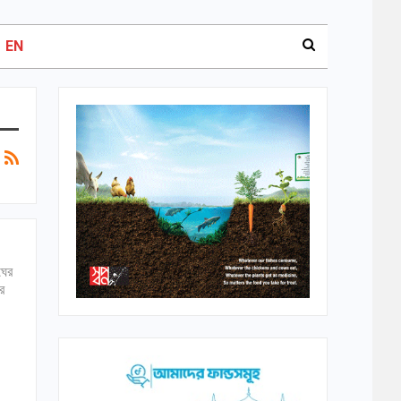
EN
ঘের
র