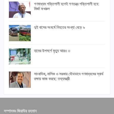
গণমাধ্যম শক্তিশালী হলেই গণতন্ত্র শক্তিশালী হবে:
মির্জা ফখরুল
দুই বাসের সংঘর্ষে নিহতের সংখ্যা বেড়ে ৯
হামের উপসর্গে মৃত্যু আরও ৩
সাংবাদিক, মালিক ও সরকার যৌথভাবে গণমাধ্যমের স্বার্থ
রক্ষায় কাজ করছে: তথ্যমন্ত্রী
সম্পাদকঃ জিয়াউর রহমান