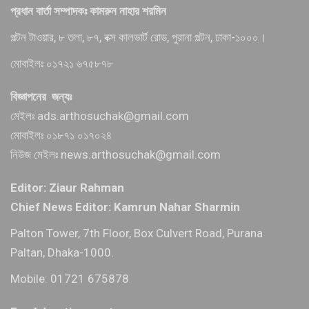
প্রধান বার্তা সম্পাদকঃ কামরুন নাহার শরমিন
পল্টন টাওয়ার, ৮ তলা, ৮৭, বক্স কালভার্ট রোড, পুরানা পল্টন, ঢাকা-১০০০।
মোবাইলঃ ০১৭২১ ৬৭৫৮৭৮
বিজ্ঞাপনের জন্যঃ
মেইলঃ ads.arthosuchak@gmail.com
মোবাইলঃ ০১৮৭১ ০১৭০২৪
নিউজ মেইলঃ news.arthosuchak@gmail.com
Editor: Ziaur Rahman
Chief News Editor: Kamrun Nahar Sharmin
Palton Tower, 7th Floor, Box Culvert Road, Purana
Paltan, Dhaka-1000.
Mobile: 01721 675878