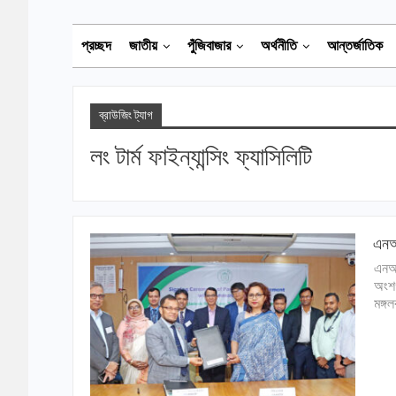
প্রচ্ছদ
জাতীয়
পুঁজিবাজার
অর্থনীতি
আন্তর্জাতিক
ব্রাউজিং ট্যাগ
লং টার্ম ফাইন্যান্সিং ফ্যাসিলিটি
এনআর
এনআর
অংশগ
মঙ্গ