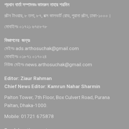
প্রধান বার্তা সম্পাদকঃ কামরুন নাহার শরমিন
পল্টন টাওয়ার, ৮ তলা, ৮৭, বক্স কালভার্ট রোড, পুরানা পল্টন, ঢাকা-১০০০।
মোবাইলঃ ০১৭২১ ৬৭৫৮৭৮
বিজ্ঞাপনের জন্যঃ
মেইলঃ ads.arthosuchak@gmail.com
মোবাইলঃ ০১৮৭১ ০১৭০২৪
নিউজ মেইলঃ news.arthosuchak@gmail.com
Editor: Ziaur Rahman
Chief News Editor: Kamrun Nahar Sharmin
Palton Tower, 7th Floor, Box Culvert Road, Purana
Paltan, Dhaka-1000.
Mobile: 01721 675878