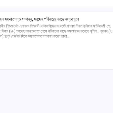
দের ময়নাতদন্ত সম্পন্ন, মরদেহ পরিবারের কাছে হস্তান্তর
নীর নিউমার্কেট এলাকায় শিক্ষার্থী-ব্যবসায়ীদের সংঘর্ষের ঘটনায় নিহত কুরিয়ার সার্ভিসকর্মী মো.
দ মিয়ার (১৮) মরদেহ ময়নাতদন্ত শেষে পরিবারের কাছে হস্তান্তর করেছে পুলিশ। বুধবার (২
িল) দুপুর দেড়টার দিকে ময়নাতদন্ত সম্পন্ন করেন ঢাকা…