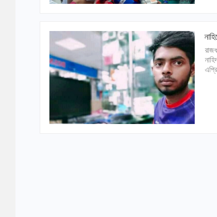
নাহি
রাজধা
নাহি
এপ্র