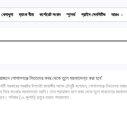
খেলাধুলা
ব্যাংক বীমা
কর্পোরেট সংবাদ
স্পন্সর্ড
প্রাইস সেনসিটিভ
আরও
য়োজনে গোপালগঞ্জে নিহতদের কবর থেকে তুলে ময়নাতদন্ত করা হবে’
র্বর্তী সরকারের স্বরাষ্ট্র উপদেষ্টা জাহাঙ্গীর আলম চৌধুরী বলেছেন, গোপালগঞ্জে নিহতদের স্বজ
হ নিয়ে যাওয়ায় ময়নাতদন্ত হয়নি। তবে প্রয়োজন হলে কবর থেকে তুলে মরেদেহের ময়নাতদ
হবে। শনিবার (১৯ জুলাই) দুপুরে হযরত শাহজালাল…