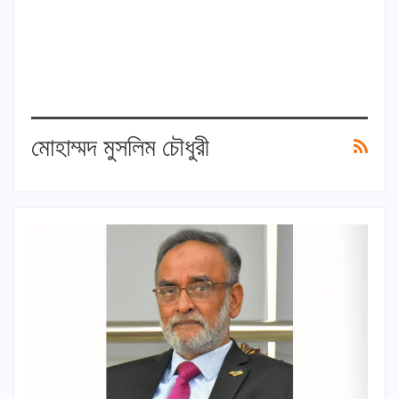
মোহাম্মদ মুসলিম চৌধুরী