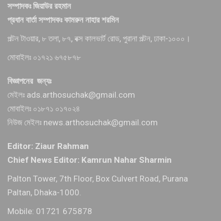
সম্পাদকঃ জিয়াউর রহমান
প্রধান বার্তা সম্পাদকঃ কামরুন নাহার শরমিন
পল্টন টাওয়ার, ৮ তলা, ৮৭, বক্স কালভার্ট রোড, পুরানা পল্টন, ঢাকা-১০০০।
মোবাইলঃ ০১৭২১ ৬৭৫৮৭৮
বিজ্ঞাপনের জন্যঃ
মেইলঃ ads.arthosuchak@gmail.com
মোবাইলঃ ০১৮৭১ ০১৭০২৪
নিউজ মেইলঃ news.arthosuchak@gmail.com
Editor: Ziaur Rahman
Chief News Editor: Kamrun Nahar Sharmin
Palton Tower, 7th Floor, Box Culvert Road, Purana
Paltan, Dhaka-1000.
Mobile: 01721 675878