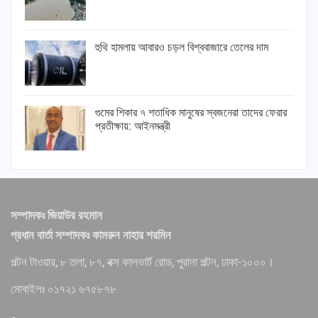
হুথি হামলায় আবারও চড়ল বিশ্ববাজারে তেলের দাম
গুমের শিকার ৭ শতাধিক মানুষের স্বজনেরা তাদের ফেরার
প্রতীক্ষায়: আইনমন্ত্রী
সম্পাদকঃ জিয়াউর রহমান
প্রধান বার্তা সম্পাদকঃ কামরুন নাহার শরমিন
পল্টন টাওয়ার, ৮ তলা, ৮৭, বক্স কালভার্ট রোড, পুরানা পল্টন, ঢাকা-১০০০।
মোবাইলঃ ০১৭২১ ৬৭৫৮৭৮