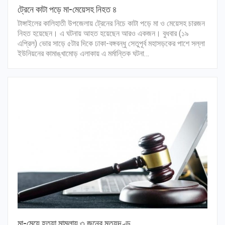
ট্রেনে কাটা পড়ে মা-মেয়েসহ নিহত ৪
টাঙ্গাইলের কালিহাতী উপজেলায় ট্রেনের নিচে কাটা পড়ে মা ও মেয়েসহ চারজন
নিহত হয়েছেন। এ ঘটনায় আহত হয়েছেন আরও একজন। বুধবার (১৯
এপ্রিল) ভোর সাড়ে ৫টার দিকে ঢাকা-বঙ্গবন্ধু সেতুপূর্ব মহাসড়কের পাশে সল্লা
ইউনিয়নের কামাঙ্খামোড় এলাকায় এ মর্মান্তিক ঘটনা…
মা-মেয়ে হত্যা মামলায় ৩ জনের মৃত্যুদণ্ড