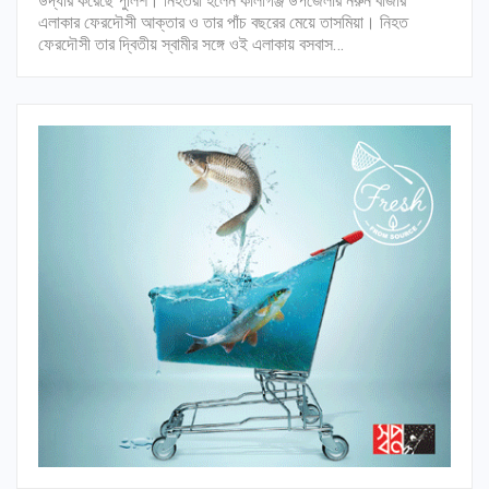
উদ্ধার করেছে পুলিশ। নিহতরা হলেন কালীগঞ্জ উপজেলার নরুন বাজার
এলাকার ফেরদৌসী আক্তার ও তার পাঁচ বছরের মেয়ে তাসমিয়া। নিহত
ফেরদৌসী তার দ্বিতীয় স্বামীর সঙ্গে ওই এলাকায় বসবাস…