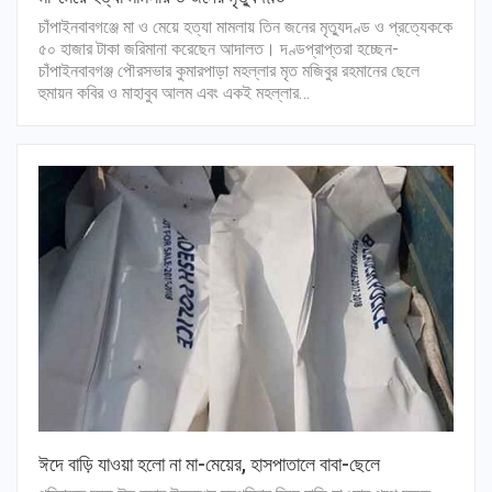
চাঁপাইনবাবগঞ্জে মা ও মেয়ে হত্যা মামলায় তিন জনের মৃত্যুদণ্ড ও প্রত্যেককে
৫০ হাজার টাকা জরিমানা করেছেন আদালত। দণ্ডপ্রাপ্তরা হচ্ছেন-
চাঁপাইনবাবগঞ্জ পৌরসভার কুমারপাড়া মহল্লার মৃত মজিবুর রহমানের ছেলে
হুমায়ন কবির ও মাহাবুব আলম এবং একই মহল্লার…
ঈদে বাড়ি যাওয়া হলো না মা-মেয়ের, হাসপাতালে বাবা-ছেলে