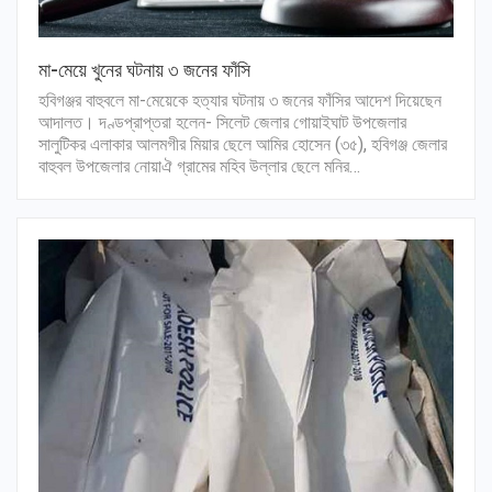
মা-মেয়ে খুনের ঘটনায় ৩ জনের ফাঁসি
হবিগঞ্জর বাহুবলে মা-মেয়েকে হত্যার ঘটনায় ৩ জনের ফাঁসির আদেশ দিয়েছেন
আদালত। দণ্ডপ্রাপ্তরা হলেন- সিলেট জেলার গোয়াইঘাট উপজেলার
সালুটিকর এলাকার আলমগীর মিয়ার ছেলে আমির হোসেন (৩৫), হবিগঞ্জ জেলার
বাহুবল উপজেলার নোয়াঐ গ্রামের মহিব উল্লার ছেলে মনির…