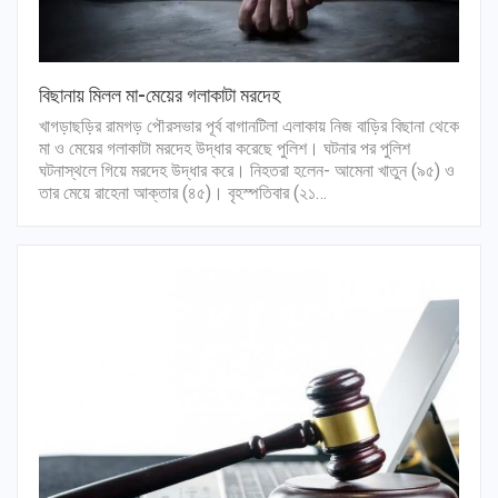
বিছানায় মিলল মা-মেয়ের গলাকাটা মরদেহ
খাগড়াছড়ির রামগড় পৌরসভার পূর্ব বাগানটিলা এলাকায় নিজ বাড়ির বিছানা থেকে
মা ও মেয়ের গলাকাটা মরদেহ উদ্ধার করেছে পুলিশ। ঘটনার পর পুলিশ
ঘটনাস্থলে গিয়ে মরদেহ উদ্ধার করে। নিহতরা হলেন- আমেনা খাতুন (৯৫) ও
তার মেয়ে রাহেনা আক্তার (৪৫)। বৃহস্পতিবার (২১…