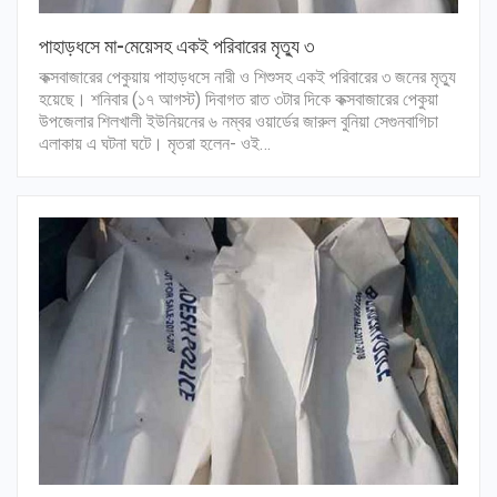
পাহাড়ধসে মা-মেয়েসহ একই পরিবারের মৃত্যু ৩
কক্সবাজারের পেকুয়ায় পাহাড়ধসে নারী ও শিশুসহ একই পরিবারের ৩ জনের মৃত্যু
হয়েছে। শনিবার (১৭ আগস্ট) দিবাগত রাত ৩টার দিকে কক্সবাজারের পেকুয়া
উপজেলার শিলখালী ইউনিয়নের ৬ নম্বর ওয়ার্ডের জারুল বুনিয়া সেগুনবাগিচা
এলাকায় এ ঘটনা ঘটে। মৃতরা হলেন- ওই…