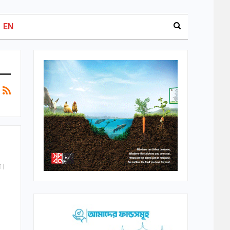
EN
েন।