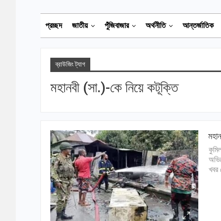
প্রচ্ছদ
জাতীয়
পুঁজিবাজার
অর্থনীতি
আন্তর্জাতিক
ব্রাউজিং ট্যাগ
মহানবী (সা.)-কে নিয়ে কটূক্তি
মহান
কুমি
অভিয
খবর 