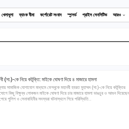
খেলাধুলা
ব্যাংক বীমা
কর্পোরেট সংবাদ
স্পন্সর্ড
প্রাইস সেনসিটিভ
আরও
বী (সা.)-কে নিয়ে কটূক্তি: মাইকে ঘোষণা দিয়ে ৪ মাজারে হামলা
ল্লায় সামাজিক যোগাযোগ মাধ্যমে ফেসবুকে মহানবী হযরত মুহাম্মদ (সা.)-কে নিয়ে কটূক্তির
োগে কিছু বিক্ষুব্ধ লোকজন মাইকে ঘোষণা দিয়ে চার মাজারে হামলা ভাঙচুর ও আগুন দিয়েছ
পেয়ে পুলিশ ও সেনাবাহিনীর সদস্যরা ঘটনাস্থলে গিয়ে পরিস্থিতি…