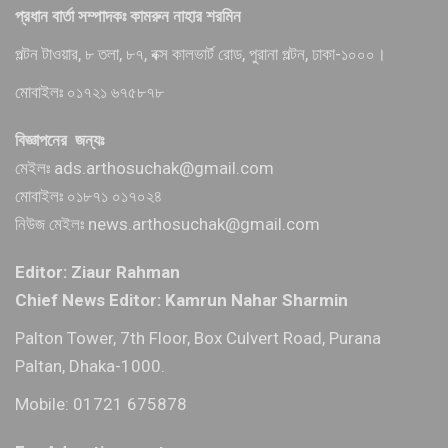
প্রধান বার্তা সম্পাদকঃ কামরুন নাহার শরমিন
পল্টন টাওয়ার, ৮ তলা, ৮৭, বক্স কালভার্ট রোড, পুরানা পল্টন, ঢাকা-১০০০।
মোবাইলঃ ০১৭২১ ৬৭৫৮৭৮
বিজ্ঞাপনের জন্যঃ
মেইলঃ ads.arthosuchak@gmail.com
মোবাইলঃ ০১৮৭১ ০১৭০২৪
নিউজ মেইলঃ news.arthosuchak@gmail.com
Editor: Ziaur Rahman
Chief News Editor: Kamrun Nahar Sharmin
Palton Tower, 7th Floor, Box Culvert Road, Purana
Paltan, Dhaka-1000.
Mobile: 01721 675878