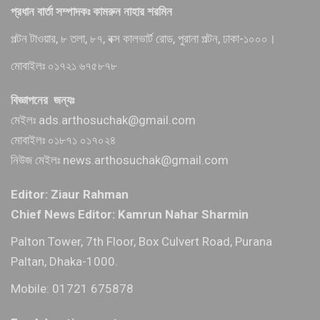
প্রধান বার্তা সম্পাদকঃ কামরুন নাহার শরমিন
পল্টন টাওয়ার, ৮ তলা, ৮৭, বক্স কালভার্ট রোড, পুরানা পল্টন, ঢাকা-১০০০।
মোবাইলঃ ০১৭২১ ৬৭৫৮৭৮
বিজ্ঞাপনের জন্যঃ
মেইলঃ ads.arthosuchak@gmail.com
মোবাইলঃ ০১৮৭১ ০১৭০২৪
নিউজ মেইলঃ news.arthosuchak@gmail.com
Editor: Ziaur Rahman
Chief News Editor: Kamrun Nahar Sharmin
Palton Tower, 7th Floor, Box Culvert Road, Purana
Paltan, Dhaka-1000.
Mobile: 01721 675878