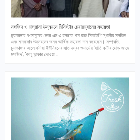
মসজিদ ও মাদ্রাসা উন্নয়নে মিনিস্টার চেয়ারম্যানের সহায়তা
চুয়াডাঙ্গার গণমানুষের নেতা এম এ রাজ্জাক খান রাজ সিআইপি স্থানীয় মসজিদ
এবং মাদ্রাসার উন্নয়নের জন্য আর্থিক সহায়তা দান করেছেন। সম্প্রতি,
চুয়াডাঙ্গার আলোকদিয়া ইউনিয়নের সাত নম্বর ওয়ার্ডের ‘হাতি কাটার মোড় জামে
মসজিদ’, ‘কালু ভান্ডার দোওয়া…