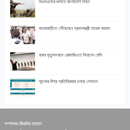
বিএসএফের গুলিতে বাংলাদেশি নিহত
মাতারবাড়ীতে পৌঁছেছেন প্রধানমন্ত্রী তারেক রহমান
বাবার মৃত্যুসংবাদে রোজারিওতে ফিরলেন মেসি
সূচকের মিশ্র প্রতিক্রিয়ায় চলছে লেনদেন
সম্পাদকঃ জিয়াউর রহমান