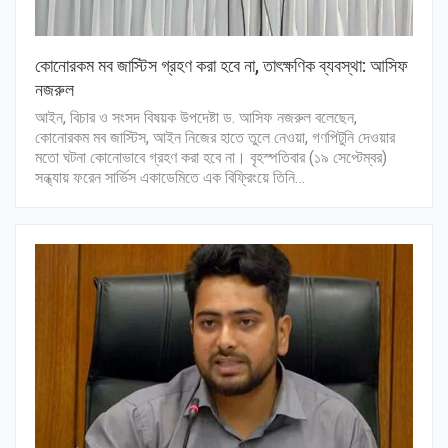
কোনোরকম মব জাস্টিস গ্রহণ করা হবে না, তাৎক্ষণিক ব্যবস্থা: আসিফ
নজরুল
আইন, বিচার ও সংসদ বিষয়ক উপদেষ্টা ড. আসিফ নজরুল বলেছেন,
কোনোরকম মব জাস্টিস, আইন নিজের হাতে তুলে নেওয়া, গণপিটুনি দেওয়ার
মতো ঘটনা কোনোভাবে গ্রহণ করা হবে না। বৃহস্পতিবার (১৯ সেপ্টেম্বর)
সন্ধ্যায় ফরেন সার্ভিস একাডেমিতে এক বিফ্রিংয়ে তিনি…