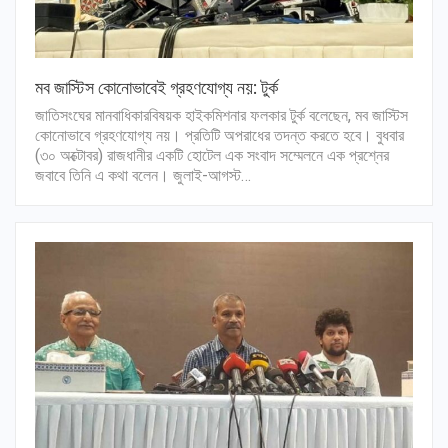
মব জাস্টিস কোনোভাবেই গ্রহণযোগ্য নয়: টুর্ক
জাতিসংঘের মানবাধিকারবিষয়ক হাইকমিশনার ফলকার টুর্ক বলেছেন, মব জাস্টিস
কোনোভাবে গ্রহণযোগ্য নয়। প্রতিটি অপরাধের তদন্ত করতে হবে। বুধবার
(৩০ অক্টোবর) রাজধানীর এক‌টি হোটেল এক সংবাদ সম্মেলনে এক প্রশ্নের
জবাবে তিনি এ কথা বলেন। জুলাই-আগস্ট…