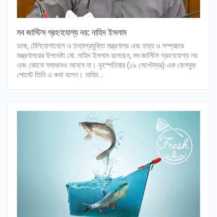
মব জাস্টিস গ্রহণযোগ্য নয়: নাহিদ ইসলাম
ডাক, টেলিযোগাযোগ ও তথ্যপ্রযুক্তি মন্ত্রণালয় এবং তথ্য ও সম্প্রচার
মন্ত্রণালয়ের উপদেষ্টা মো. নাহিদ ইসলাম বলেছেন, মব জাস্টিস গ্রহণযোগ্য নয়
এবং কোনো সমাধানও আনবে না। বৃহস্পতিবার (১৯ সেপ্টেম্বর) এক ফেসবুক
পোস্টে তিনি এ কথা বলেন। নাহিদ…