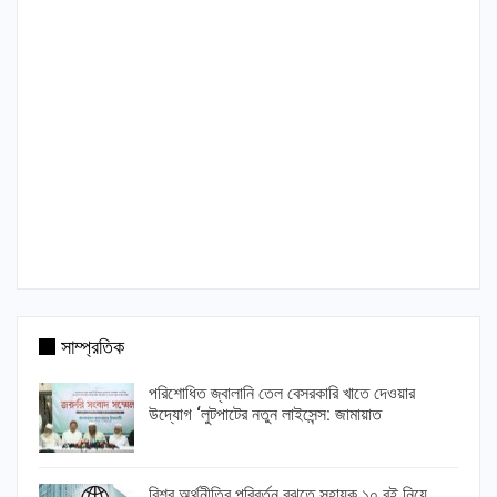
সাম্প্রতিক
পরিশোধিত জ্বালানি তেল বেসরকারি খাতে দেওয়ার
উদ্যোগ ‘লুটপাটের নতুন লাইসেন্স: জামায়াত
বিশ্ব অর্থনীতির পরিবর্তন বুঝতে সহায়ক ১০ বই নিয়ে