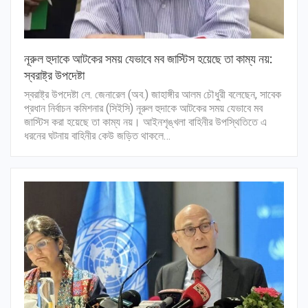
নূরুল হুদাকে আটকের সময় যেভাবে মব জাস্টিস হয়েছে তা কাম্য নয়:
স্বরাষ্ট্র উপদেষ্টা
স্বরাষ্ট্র উপদেষ্টা লে. জেনারেল (অব.) জাহাঙ্গীর আলম চৌধুরী বলেছেন, সাবেক
প্রধান নির্বাচন কমিশনার (সিইসি) নূরুল হুদাকে আটকের সময় যেভাবে মব
জাস্টিস করা হয়েছে তা কাম্য নয়। আইনশৃঙ্খলা বাহিনীর উপস্থিতিতে এ
ধরনের ঘটনায় বাহিনীর কেউ জড়িত থাকলে…