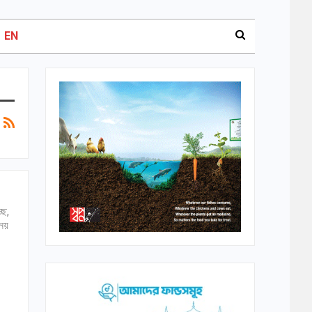
EN
্ছ,
 নয়