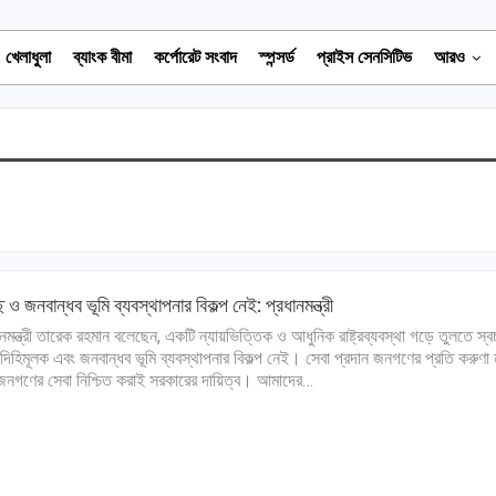
খেলাধুলা
ব্যাংক বীমা
কর্পোরেট সংবাদ
স্পন্সর্ড
প্রাইস সেনসিটিভ
আরও
্ছ ও জনবান্ধব ভূমি ব্যবস্থাপনার বিকল্প নেই: প্রধানমন্ত্রী
ানমন্ত্রী তারেক রহমান বলেছেন, একটি ন্যায়ভিত্তিক ও আধুনিক রাষ্ট্রব্যবস্থা গড়ে তুলতে স্বচ
দিহিমূলক এবং জনবান্ধব ভূমি ব্যবস্থাপনার বিকল্প নেই। সেবা প্রদান জনগণের প্রতি করুণা
জনগণের সেবা নিশ্চিত করাই সরকারের দায়িত্ব। আমাদের…