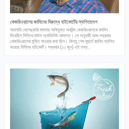
কেজরিওয়ালের জামিনের বিরুদ্ধে হাইকোর্টের স্থগিতাদেশ
আবগারি কেলেঙ্কারি মামলায় অভিযুক্ত অরবিন্দ কেজরিওয়ালকে জামিন
দিয়েছিল দিল্লির রাউস অ্যাভিনিউ আদালত। সে অনুযায়ী আজ শুক্রবার
কেজরিওয়ালের মুক্তি পাওয়ার কথা ছিল। কিন্তু শেষ মুহুর্তে জামিন স্থগিত
করেছে দিল্লির হাইকোর্ট। শুক্রবার (২১ জুন) এই তথ্য…