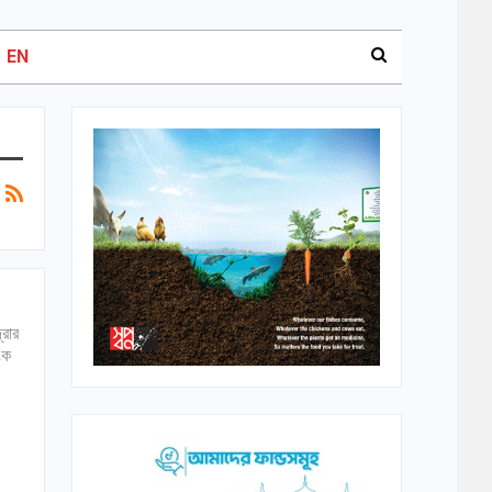
EN
রার
ংক