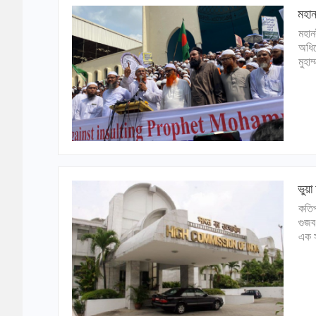
মহান
মহান
অধিব
মুহা
ভুয়া
কতিপ
গুজব
এক স