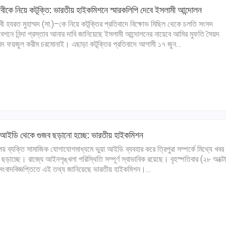
বীকে নিয়ে কটূক্তি: ভারতীয় হাইকমিশনে স্মারকলিপি দেবে ইসলামী আন্দোলন
বী হযরত মুহাম্মদ (সা.)–কে নিয়ে কটূক্তির প্রতিবাদে বিক্ষোভ মিছিল থেকে চলতি সংসদ
েশনে নিন্দা প্রস্তাব আনার দাবি জানিয়েছে ইসলামী আন্দোলনের নায়েবে আমির মুফতি সৈয়দ
ম্মদ ফয়জুল করীম চরমোনাই। এছাড়া কটূক্তির প্রতিবাদে আগামী ১৭ জুন…
 আইডি থেকে গুজব ছড়ানো হচ্ছে: ভারতীয় হাইকমিশন
য় ব্যক্তি সামাজিক যোগাযোগমাধ্যমে ভুয়া আইডি ব্যবহার করে ত্রিপুরা সম্পর্কে মিথ্যে খবর 
 ছড়াচ্ছে। রাজ্যে আইনশৃঙ্খলা পরিস্থিতি সম্পূর্ণ স্বাভাবিক রয়েছে। বৃহস্পতিবার (২৮ অক্ট
ংবাদবিজ্ঞপ্তিতে এই তথ্য জানিয়েছে ভারতীয় হাইকমিশন।…