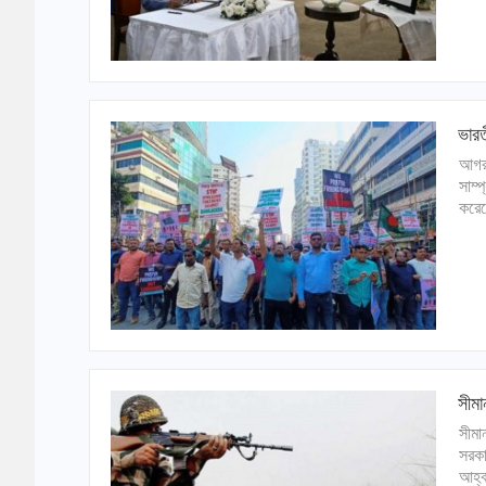
ভারত
আগরত
সাম্প
করেছ
সীমা
সীমা
সরকা
আহ্ব