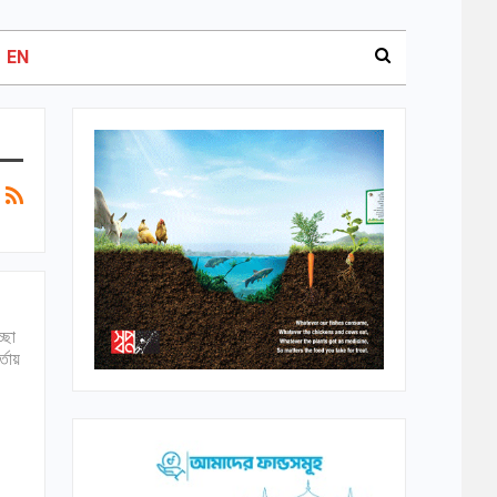
EN
্ছা
্তায়