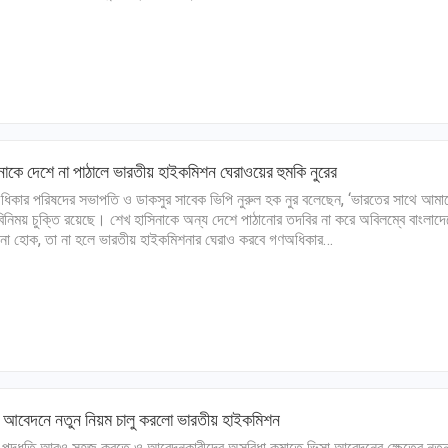
নাকে দেশে না পাঠালে ভারতীয় হাইকমিশন ঘেরাওয়ের হুমকি নুরের
িকার পরিষদের সভাপতি ও ডাকসুর সাবেক ভিপি নুরুল হক নুর বলেছেন, ‘ভারতের সাথে আমা
ী বিনিময় চুক্তি রয়েছে। শেখ হাসিনাকে অন্য দেশে পাঠানোর তদবির না করে অবিলম্বে বাংলাদ
নো হোক, তা না হলে ভারতীয় হাইকমিশনার ঘেরাও করবে গণঅধিকার…
া আবেদনে নতুন নিয়ম চালু করলো ভারতীয় হাইকমিশন
 পদ্ধতি আরও সহজ করতে ও আবেদনকারীদের অসুবিধা কমাতে ভিসা আবেদনের ক্ষেত্রে নতু