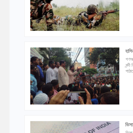
হাসি
গণঅধ
বন্দ
পাঠা
ভিস
ভিসা