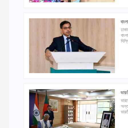
বাংল
ঢাকা
বাংল
দিল্
ভারত
ভারত
অন্ত
ভারত