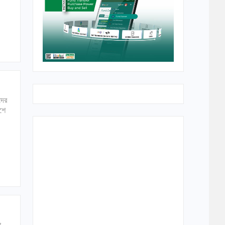
দের
েশে
ন