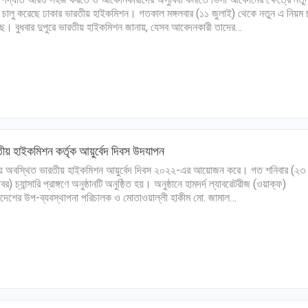
 চালু করেছে ঢাকার ভারতীয় হাইক‌মিশন। গতকাল মঙ্গলবার (১১ জুলাই) থেকে নতুন এ নিয়ম চ
ে। বুধবার দুপুরে ভারতীয় হাইকমিশন জানায়, যেসব আবেদনকারী তাদের…
ীয় হাইকমিশন কর্তৃক আয়ুর্বেদ দিবস উদযাপন
য় অবস্থিত ভারতীয় হাইকমিশন আয়ুর্বেদ দিবস ২০২২-এর আয়োজন করে। গত শনিবার (২৩
বর) চ্যান্সারি প্রাঙ্গণে অনুষ্ঠানটি অনুষ্ঠিত হয়। অনুষ্ঠানে হামদর্দ ল্যাবরেটরীজ (ওয়াক্ফ)
াদেশের উপ-ব্যবস্থাপনা পরিচালক ও মোতাওয়াল্লী হাকীম মো. জামাল…