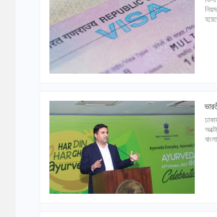
নিয়ম
হয়েছ
ভারত
ঢাকা
অক্টো
বাংল