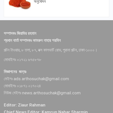
অনুমোদন
সম্পাদকঃ জিয়াউর রহমান
প্রধান বার্তা সম্পাদকঃ কামরুন নাহার শরমিন
পল্টন টাওয়ার, ৮ তলা, ৮৭, বক্স কালভার্ট রোড, পুরানা পল্টন, ঢাকা-১০০০।
মোবাইলঃ ০১৭২১ ৬৭৫৮৭৮
বিজ্ঞাপনের জন্যঃ
মেইলঃ ads.arthosuchak@gmail.com
মোবাইলঃ ০১৮৭১ ০১৭০২৪
নিউজ মেইলঃ news.arthosuchak@gmail.com
Editor: Ziaur Rahman
Chief News Editor: Kamrun Nahar Sharmin