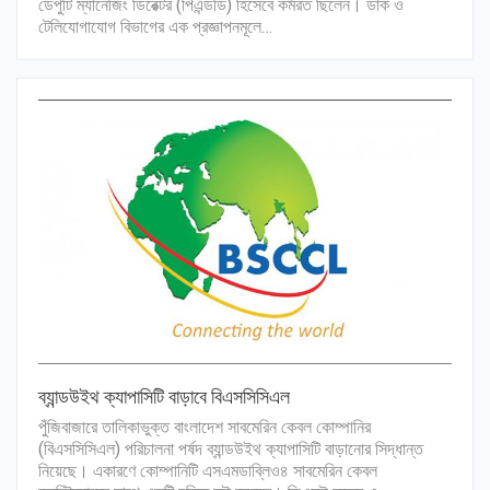
ডেপুটি ম্যানেজিং ডিরেক্টর (পিএন্ডডি) হিসেবে কর্মরত ছিলেন। ডাক ও
টেলিযোগাযোগ বিভাগের এক প্রজ্ঞাপনমূলে…
ব্যান্ডউইথ ক্যাপাসিটি বাড়াবে বিএসসিসিএল
পুঁজিবাজারে তালিকাভুক্ত বাংলাদেশ সাবমেরিন কেবল কোম্পানির
(বিএসসিসিএল) পরিচালনা পর্ষদ ব্যান্ডউইথ ক্যাপাসিটি বাড়ানোর সিদ্ধান্ত
নিয়েছে। একারণে কোম্পানিটি এসএমডাব্লিও৪ সাবমেরিন কেবল