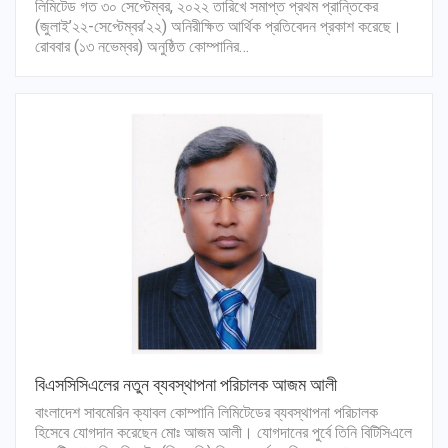
লিমিটেড গত ৩০ সেপ্টেম্বর, ২০২২ তারিখে সমাপ্ত প্রথম প্রান্তিকের
(জুলাই’২২-সেপ্টেম্বর’২২) অনিরীক্ষিত আর্থিক প্রতিবেদন প্রকাশ করেছে।
রোববার (১৩ নভেম্বর) অনুষ্ঠিত কোম্পানির…
বিএসসিসিএলের নতুন ব্যবস্থাপনা পরিচালক আজম আলী
বাংলাদেশ সাবমেরিন ক্যাবল কোম্পানি লিমিটেডের ব্যবস্থাপনা পরিচালক
হিসেবে যোগদান করেছেন মোঃ আজম আলী। যোগদানের পুর্বে তিনি বিটিসিএলে