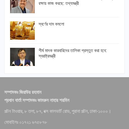
রক্ষায় কাজ করছে: তথ্যমন্ত্রী
স্বর্ণের দাম কমলো
শীর্ষ মাদক কারবারিদের তালিকা প্রস্তুত করা হবে:
স্বরাষ্ট্রমন্ত্রী
সম্পাদকঃ জিয়াউর রহমান
প্রধান বার্তা সম্পাদকঃ কামরুন নাহার শরমিন
পল্টন টাওয়ার, ৮ তলা, ৮৭, বক্স কালভার্ট রোড, পুরানা পল্টন, ঢাকা-১০০০।
মোবাইলঃ ০১৭২১ ৬৭৫৮৭৮