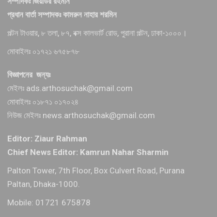
সম্পাদকঃ জিয়াউর রহমান
প্রধান বার্তা সম্পাদকঃ কামরুন নাহার শরমিন
পল্টন টাওয়ার, ৮ তলা, ৮৭, বক্স কালভার্ট রোড, পুরানা পল্টন, ঢাকা-১০০০।
মোবাইলঃ ০১৭২১ ৬৭৫৮৭৮
বিজ্ঞাপনের জন্যঃ
মেইলঃ ads.arthosuchak@gmail.com
মোবাইলঃ ০১৮৭১ ০১৭০২৪
নিউজ মেইলঃ news.arthosuchak@gmail.com
Editor: Ziaur Rahman
Chief News Editor: Kamrun Nahar Sharmin
Palton Tower, 7th Floor, Box Culvert Road, Purana
Paltan, Dhaka-1000.
Mobile: 01721 675878