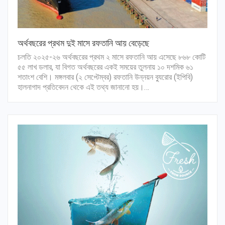
অর্থবছরের প্রথম দুই মাসে রফতানি আয় বেড়েছে
চলতি ২০২৫-২৬ অর্থবছরের প্রথম ২ মাসে রফতানি আয় এসেছে ৮৬৮ কোটি
৫৫ লাখ ডলার, যা বিগত অর্থবছরের একই সময়ের তুলনায় ১০ দশমিক ৬১
শতাংশ বেশি। মঙ্গলবার (২ সেপ্টেম্বর) রফতানি উন্নয়ন ব্যুরোর (ইপিবি)
হালনাগাদ প্রতিবেদন থেকে এই তথ্য জানানো হয়।…