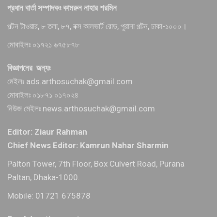
প্রধান বার্তা সম্পাদকঃ কামরুন নাহার শরমিন
পল্টন টাওয়ার, ৮ তলা, ৮৭, বক্স কালভার্ট রোড, পুরানা পল্টন, ঢাকা-১০০০।
মোবাইলঃ ০১৭২১ ৬৭৫৮৭৮
বিজ্ঞাপনের জন্যঃ
মেইলঃ ads.arthosuchak@gmail.com
মোবাইলঃ ০১৮৭১ ০১৭০২৪
নিউজ মেইলঃ news.arthosuchak@gmail.com
Editor: Ziaur Rahman
Chief News Editor: Kamrun Nahar Sharmin
Palton Tower, 7th Floor, Box Culvert Road, Purana
Paltan, Dhaka-1000.
Mobile: 01721 675878