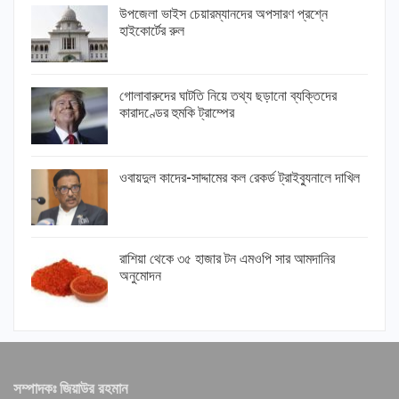
উপজেলা ভাইস চেয়ারম্যানদের অপসারণ প্রশ্নে
হাইকোর্টের রুল
গোলাবারুদের ঘাটতি নিয়ে তথ্য ছড়ানো ব্যক্তিদের
কারাদণ্ডের হুমকি ট্রাম্পের
ওবায়দুল কাদের-সাদ্দামের কল রেকর্ড ট্রাইব্যুনালে দাখিল
রাশিয়া থেকে ৩৫ হাজার টন এমওপি সার আমদানির
অনুমোদন
সম্পাদকঃ জিয়াউর রহমান