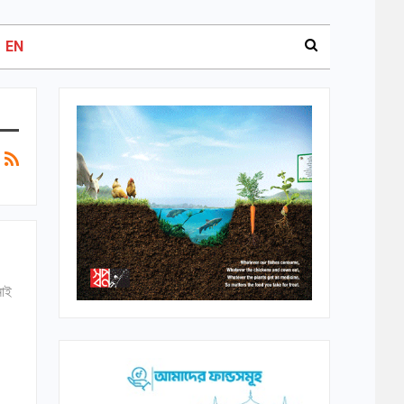
EN
নোই