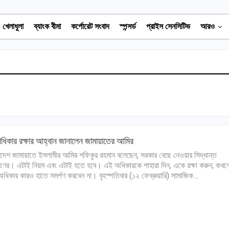
খেলাধুলা
ব্যাংক বীমা
কর্পোরেট সংবাদ
স্পন্সর্ড
প্রাইস সেনসিটিভ
আরও
ধিকার রক্ষার আহ্বান জানালেন জামায়াতের আমির
াদেশ জামায়াতে ইসলামীর আমির শফিকুর রহমান বলেছেন, সরকার বেছে নেওয়ার সিদ্ধান্ত
ের। এটাই নিয়ম এবং এটাই হতে হবে। এই অধিকারকে পাহারা দিন, একে রক্ষা করুন; কখ
ধিকার কারও হাতে সমর্পণ করবেন না। বৃহস্পতিবার (১২ ফেব্রুয়ারি) সামাজিক…