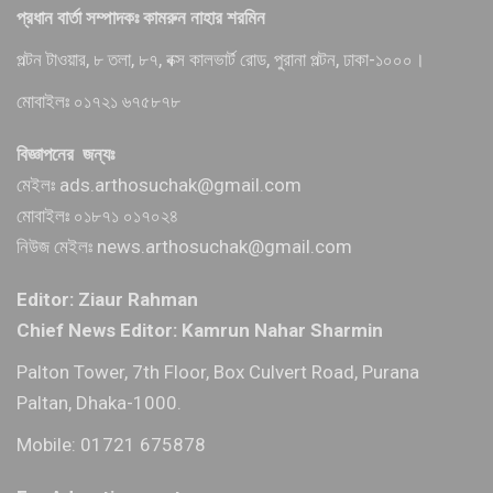
প্রধান বার্তা সম্পাদকঃ কামরুন নাহার শরমিন
পল্টন টাওয়ার, ৮ তলা, ৮৭, বক্স কালভার্ট রোড, পুরানা পল্টন, ঢাকা-১০০০।
মোবাইলঃ ০১৭২১ ৬৭৫৮৭৮
বিজ্ঞাপনের জন্যঃ
মেইলঃ ads.arthosuchak@gmail.com
মোবাইলঃ ০১৮৭১ ০১৭০২৪
নিউজ মেইলঃ news.arthosuchak@gmail.com
Editor: Ziaur Rahman
Chief News Editor: Kamrun Nahar Sharmin
Palton Tower, 7th Floor, Box Culvert Road, Purana
Paltan, Dhaka-1000.
Mobile: 01721 675878