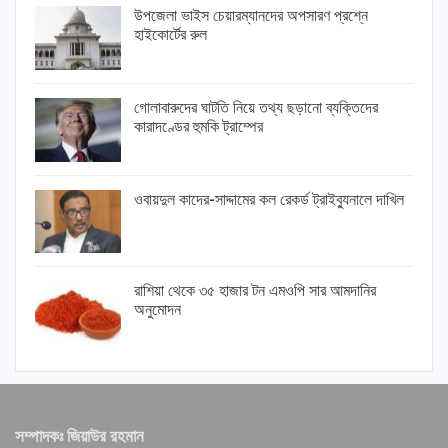
উপজেলা ভাইস চেয়ারম্যানদের অপসারণ প্রশ্নে
হাইকোর্টের রুল
গোলাবারুদের ঘাটতি নিয়ে তথ্য ছড়ানো ব্যক্তিদের
কারাদণ্ডের হুমকি ট্রাম্পের
ওবায়দুল কাদের-সাদ্দামের কল রেকর্ড ট্রাইব্যুনালে দাখিল
রাশিয়া থেকে ৩৫ হাজার টন এমওপি সার আমদানির
অনুমোদন
সম্পাদকঃ জিয়াউর রহমান