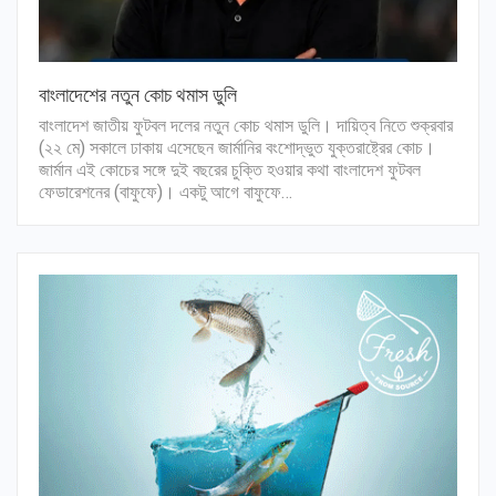
বাংলাদেশের নতুন কোচ থমাস ডুলি
বাংলাদেশ জাতীয় ফুটবল দলের নতুন কোচ থমাস ডুলি। দায়িত্ব নিতে শুক্রবার
(২২ মে) সকালে ঢাকায় এসেছেন জার্মানির বংশোদ্ভুত যুক্তরাষ্ট্রের কোচ।
জার্মান এই কোচের সঙ্গে দুই বছরের চুক্তি হওয়ার কথা বাংলাদেশ ফুটবল
ফেডারেশনের (বাফুফে)। একটু আগে বাফুফে…