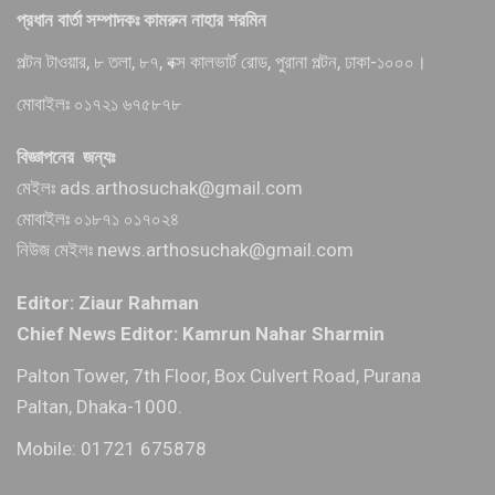
প্রধান বার্তা সম্পাদকঃ কামরুন নাহার শরমিন
পল্টন টাওয়ার, ৮ তলা, ৮৭, বক্স কালভার্ট রোড, পুরানা পল্টন, ঢাকা-১০০০।
মোবাইলঃ ০১৭২১ ৬৭৫৮৭৮
বিজ্ঞাপনের জন্যঃ
মেইলঃ ads.arthosuchak@gmail.com
মোবাইলঃ ০১৮৭১ ০১৭০২৪
নিউজ মেইলঃ news.arthosuchak@gmail.com
Editor: Ziaur Rahman
Chief News Editor: Kamrun Nahar Sharmin
Palton Tower, 7th Floor, Box Culvert Road, Purana
Paltan, Dhaka-1000.
Mobile: 01721 675878