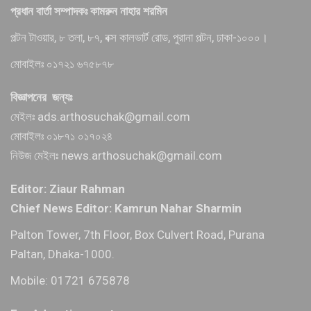
প্রধান বার্তা সম্পাদকঃ কামরুন নাহার শরমিন
পল্টন টাওয়ার, ৮ তলা, ৮৭, বক্স কালভার্ট রোড, পুরানা পল্টন, ঢাকা-১০০০।
মোবাইলঃ ০১৭২১ ৬৭৫৮৭৮
বিজ্ঞাপনের জন্যঃ
মেইলঃ ads.arthosuchak@gmail.com
মোবাইলঃ ০১৮৭১ ০১৭০২৪
নিউজ মেইলঃ news.arthosuchak@gmail.com
Editor: Ziaur Rahman
Chief News Editor: Kamrun Nahar Sharmin
Palton Tower, 7th Floor, Box Culvert Road, Purana
Paltan, Dhaka-1000.
Mobile: 01721 675878