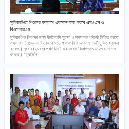
সুবিধাবঞ্চিত শিশুদের কল্যাণে একসঙ্গে কাজ করবে এসওএস ও
বিএসআরএম
সুবিধাবঞ্চিত শিশুদের জন্য দীর্ঘমেয়াদি সুরক্ষা ও মানসম্মত পরিচর্যা নিশ্চিত করতে
এসওএস চিলড্রেনস ভিলেজ বাংলাদেশ এবং বিএসআরএম একটি চুক্তি স্বাক্ষর
করেছে। বুধবার (২১ মে) প্রতিষ্ঠানটি এক সংবাদ বিজ্ঞপ্তিতে এ তথ্য নিশ্চিত
করেছে। "ফ্যামিলি…