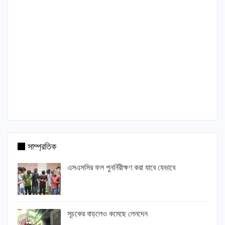
সাম্প্রতিক
এসএসসির ফল পুনর্নিরীক্ষণ করা যাবে যেভাবে
সূচকের বাড়লেও কমেছে লেনদেন