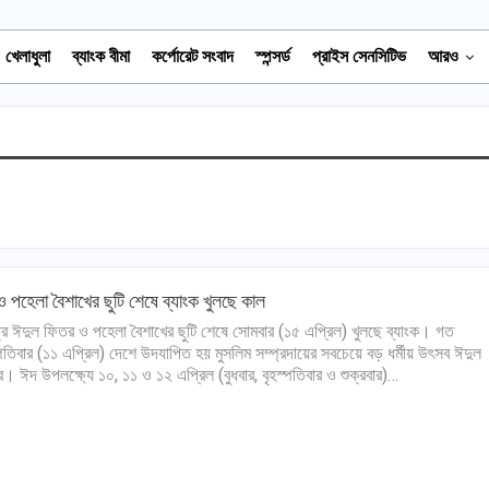
খেলাধুলা
ব্যাংক বীমা
কর্পোরেট সংবাদ
স্পন্সর্ড
প্রাইস সেনসিটিভ
আরও
 পহেলা বৈশাখের ছুটি শেষে ব্যাংক খুলছে কাল
্র ঈদুল ফিতর ও পহেলা বৈশাখের ছুটি শেষে সোমবার (১৫ এপ্রিল) খুলছে ব্যাংক। গত
্পতিবার (১১ এপ্রিল) দেশে উদযাপিত হয় মুসলিম সম্প্রদায়ের সবচেয়ে বড় ধর্মীয় উৎসব ঈদুল
। ঈদ উপলক্ষ্যে ১০, ১১ ও ১২ এপ্রিল (বুধবার, বৃহস্পতিবার ও শুক্রবার)…