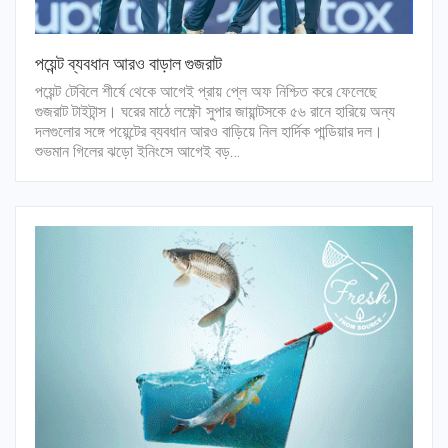
পয়েন্ট ব্যবধান আরও বাড়াল গুজরাট
পয়েন্ট টেবিলে শীর্ষে থেকে আগেই প্রায় প্লে অফ নিশ্চিত করে ফেলেছে
গুজরাট টাইটান্স। ঘরের মাঠে লক্ষ্ণৌ সুপার জায়ান্টসকে ৫৬ রানে হারিয়ে অন্য
দলগুলোর সঙ্গে পয়েন্টের ব্যবধান আরও বাড়িয়ে নিল হার্দিক পান্ডিয়ার দল।
শুভমান গিলের ঝড়ো ইনিংসে আগেই বড়…