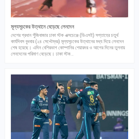
মূল্যসূচকের উত্থানে বেড়েছে লেনদেন
দেশের প্রধান পুঁজিবাজার ঢাকা স্টক এক্সচেঞ্জে (ডিএসই) সপ্তাহের চতুর্থ
কার্যদিবস বুধবার (২৪ সেপ্টেম্বর) মূল্যসূচকের উত্থানের মধ্য দিয়ে লেনদেন
শেষ হয়েছে। এদিন বেশিরভাগ কোম্পানির শেয়ারদর ও আগের দিনের তুলনায়
লেনদেনের পরিমাণ বেড়েছে। ঢাকা স্টক…