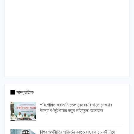
সাম্প্রতিক
পরিশোধিত জ্বালানি তেল বেসরকারি খাতে দেওয়ার
উদ্যোগ ‘লুটপাটের নতুন লাইসেন্স: জামায়াত
বিশ্ব অর্থনীতির পরিবর্তন বুঝতে সহায়ক ১০ বই নিয়ে