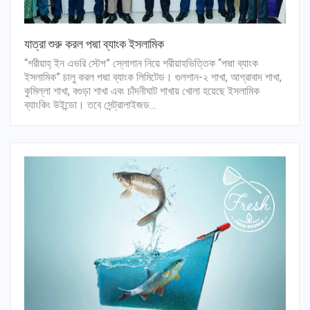
যাত্রা শুরু করল পদ্মা ব্যাংক ইসলামিক
“শরীয়াহ্ ইন এভরি স্টেপ” স্লোগান নিয়ে শরীয়াহভিত্তিক “পদ্মা ব্যাংক
ইসলামিক” চালু করল পদ্মা ব্যাংক লিমিটেড। গুলশান-২ শাখা, আগ্রাবাদ শাখা,
কুমিল্লা শাখা, বগুড়া শাখা এবং চাঁদনীঘাট শাখায় খোলা হয়েছে ইসলামিক
ব্যাংকিং উইন্ডো। তবে সেন্ট্রালাইজড…