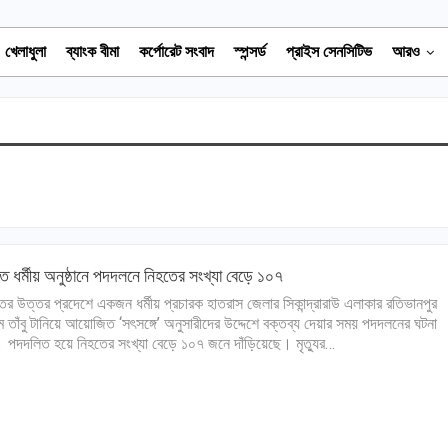
খেলাধুলা
ব্যাংক বীমা
কর্পোরেট সংবাদ
স্পন্সর্ড
প্রাইস সেনসিটিভ
আরও
ে ধর্মীয় অনুষ্ঠানে পদদলনে নিহতের সংখ্যা বেড়ে ১০৭
ের উত্তর প্রদেশে একজন ধর্মীয় প্রচারক হাতরাস জেলার সিকান্দ্রারাউ এলাকার রতিভানপুর
মে তাঁবু টানিয়ে আয়োজিত ‘সৎসঙ্গে’ অনুসারীদের উদ্দেশে বক্তব্য দেয়ার সময় ‌পদদলনের ঘটনা
 পদদলিত হয়ে নিহতের সংখ্যা বেড়ে ১০৭ জনে দাঁড়িয়েছে। মৃত্যুর…