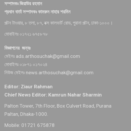
সম্পাদকঃ জিয়াউর রহমান
প্রধান বার্তা সম্পাদকঃ কামরুন নাহার শরমিন
পল্টন টাওয়ার, ৮ তলা, ৮৭, বক্স কালভার্ট রোড, পুরানা পল্টন, ঢাকা-১০০০।
মোবাইলঃ ০১৭২১ ৬৭৫৮৭৮
বিজ্ঞাপনের জন্যঃ
মেইলঃ ads.arthosuchak@gmail.com
মোবাইলঃ ০১৮৭১ ০১৭০২৪
নিউজ মেইলঃ news.arthosuchak@gmail.com
Editor: Ziaur Rahman
Chief News Editor: Kamrun Nahar Sharmin
Palton Tower, 7th Floor, Box Culvert Road, Purana
Paltan, Dhaka-1000.
Mobile: 01721 675878