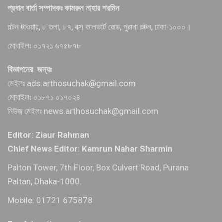
প্রধান বার্তা সম্পাদকঃ কামরুন নাহার শরমিন
পল্টন টাওয়ার, ৮ তলা, ৮৭, বক্স কালভার্ট রোড, পুরানা পল্টন, ঢাকা-১০০০।
মোবাইলঃ ০১৭২১ ৬৭৫৮৭৮
বিজ্ঞাপনের জন্যঃ
মেইলঃ ads.arthosuchak@gmail.com
মোবাইলঃ ০১৮৭১ ০১৭০২৪
নিউজ মেইলঃ news.arthosuchak@gmail.com
Editor: Ziaur Rahman
Chief News Editor: Kamrun Nahar Sharmin
Palton Tower, 7th Floor, Box Culvert Road, Purana
Paltan, Dhaka-1000.
Mobile: 01721 675878