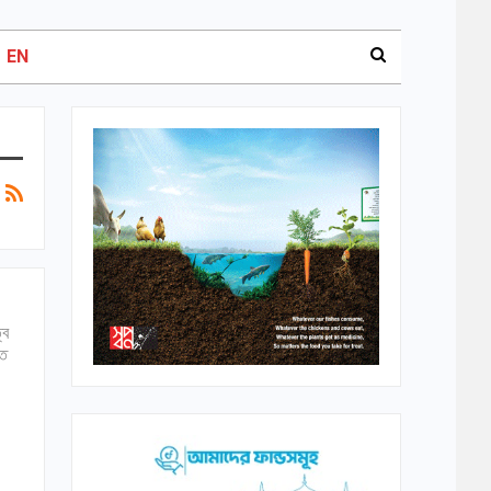
EN
্ব
তে