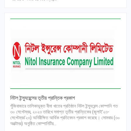
নিটল ইন্স্যুরেন্সের তৃতীয় প্রান্তিক প্রকাশ
পুঁজিবাজারে তালিকাভুক্ত বীমা খাতের প্রতিষ্ঠান নিটল ইন্স্যুরেন্স কোম্পানি গত
৩০ সেপ্টেম্বর, ২০২৩ তারিখে সমাপ্ত তৃতীয় প্রান্তিকের (জুলাই’২৩-
সেপ্টেম্বর’২৩) অনিরীক্ষিত আর্থিক প্রতিবেদন প্রকাশ করেছে। সোমবার (৩০
অক্টোবর) অনুষ্ঠিত কোম্পানিটির…