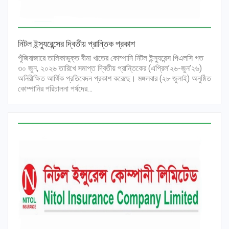
নিটল ইন্স্যুরেন্সের দ্বিতীয় প্রান্তিক প্রকাশ
পুঁজিবাজারে তালিকাভুক্ত বীমা খাতের কোম্পানি নিটল ইন্স্যুরেন্স পিএলসি গত
৩০ জুন, ২০২৬ তারিখে সমাপ্ত দ্বিতীয় প্রান্তিকের (এপ্রিল’২৬-জুন’২৬)
অনিরীক্ষিত আর্থিক প্রতিবেদন প্রকাশ করেছে। মঙ্গলবার (২৮ জুলাই) অনুষ্ঠিত
কোম্পানির পরিচালনা পর্ষদের…