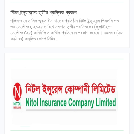
নিটল ইন্স্যুরেন্সের তৃতীয় প্রান্তিক প্রকাশ
পুঁজিবাজারে তালিকাভুক্ত বীমা খাতের প্রতিষ্ঠান নিটল ইন্স্যুরেন্স পিএলসি গত
৩০ সেপ্টেম্বর, ২০২৫ তারিখে সমাপ্ত তৃতীয় প্রান্তিকের (জুলাই’২৫-
সেপ্টেম্বর’২৫) অনিরীক্ষিত আর্থিক প্রতিবেদন প্রকাশ করেছে। মঙ্গলবার (২৮
অক্টোবর) অনুষ্ঠিত কোম্পানিটির…