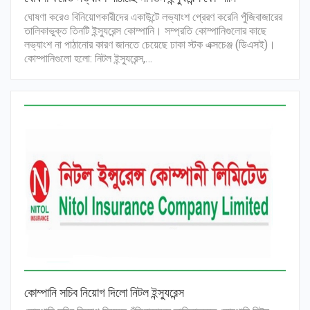
ঘোষণা করেও বিনিয়োগকারীদের একাউন্টে লভ্যাংশ প্রেরণ করেনি পুঁজিবাজারের
তালিকাভুক্ত তিনটি ইন্স্যুরেন্স কোম্পানি। সম্প্রতি কোম্পানিগুলোর কাছে
লভ্যাংশ না পাঠানোর কারণ জানতে চেয়েছে ঢাকা স্টক এক্সচেঞ্জ (ডিএসই)।
কোম্পানিগুলো হলো: নিটল ইন্স্যুরেন্স,…
কোম্পানি সচিব নিয়োগ দিলো নিটল ইন্স্যুরেন্স