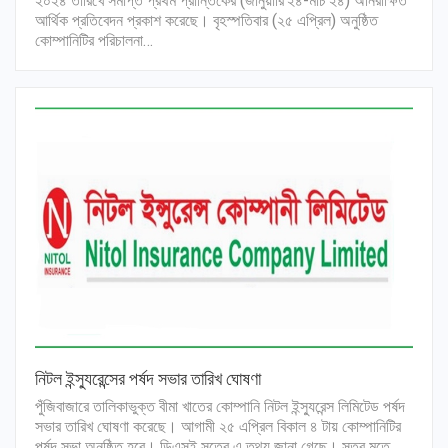
২০২৪ তারিখে সমাপ্ত প্রথম প্রান্তিকের (জানুয়ারি’২৪-মার্চ’২৪) অনিরীক্ষিত
আর্থিক প্রতিবেদন প্রকাশ করেছে। বৃহস্পতিবার (২৫ এপ্রিল) অনুষ্ঠিত
কোম্পানিটির পরিচালনা…
নিটল ইন্স্যুরেন্সের পর্ষদ সভার তারিখ ঘোষণা
পুঁজিবাজারে তালিকাভুক্ত বীমা খাতের কোম্পানি নিটল ইন্স্যুরেন্স লিমিটেড পর্ষদ
সভার তারিখ ঘোষণা করেছে। আগামী ২৫ এপ্রিল বিকাল ৪ টায় কোম্পানিটির
পর্ষদ সভা অনুষ্ঠিত হবে। ডিএসই সূত্রে এ তথ্য জানা গেছে। সূত্র মতে,