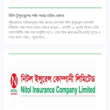
নিটল ইন্স্যুরেন্সের পর্ষদ সভার তারিখ ঘোষণা
পুঁজিবাজারে তালিকাভুক্ত বিমা খাতের কোম্পানি নিটল ইন্স্যুরেন্স কোম্পানি
লিমিটেড পর্ষদ সভার তারিখ ঘোষণা করেছে। আগামী ২৮ জুলাই বিকেল ৪টায়
কোম্পানিটির পর্ষদ সভা অনুষ্ঠিত হবে। ঢাকা স্টক এক্সচেঞ্জ (ডিএসই) সূত্রে এ
তথ্য জানা গেছে। সূত্র মতে,…