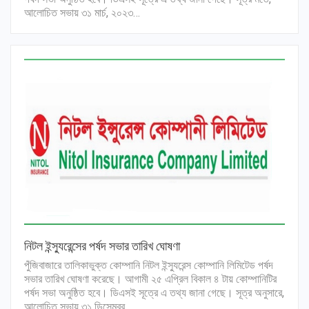
আলোচিত সভায় ৩১ মার্চ, ২০২৩…
নিটল ইন্স্যুরেন্সের পর্ষদ সভার তারিখ ঘোষণা
পুঁজিবাজারে তালিকাভুক্ত কোম্পানি নিটল ইন্স্যুরেন্স কোম্পানি লিমিটেড পর্ষদ
সভার তারিখ ঘোষণা করেছে। আগামী ২৫ এপ্রিল বিকাল ৪ টায় কোম্পানিটির
পর্ষদ সভা অনুষ্ঠিত হবে। ডিএসই সূত্রে এ তথ্য জানা গেছে। সূত্র অনুসারে,
আলোচিত সভায় ৩১ ডিসেম্বর,…