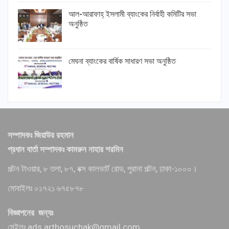
আল-আরাফাহ্ ইসলামী ব্যাংকের নির্বাহী কমিটির সভা
অনুষ্ঠিত
মেঘনা ব্যাংকের বার্ষিক সাধারণ সভা অনুষ্ঠিত
সম্পাদকঃ জিয়াউর রহমান
প্রধান বার্তা সম্পাদকঃ কামরুন নাহার শরমিন
পল্টন টাওয়ার, ৮ তলা, ৮৭, বক্স কালভার্ট রোড, পুরানা পল্টন, ঢাকা-১০০০।
মোবাইলঃ ০১৭২১ ৬৭৫৮৭৮
বিজ্ঞাপনের জন্যঃ
মেইলঃ ads.arthosuchak@gmail.com