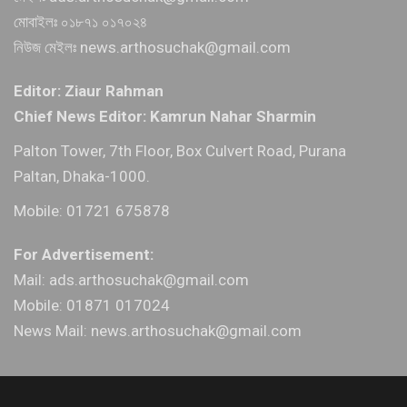
মোবাইলঃ ০১৮৭১ ০১৭০২৪
নিউজ মেইলঃ news.arthosuchak@gmail.com
Editor: Ziaur Rahman
Chief News Editor: Kamrun Nahar Sharmin
Palton Tower, 7th Floor, Box Culvert Road, Purana
Paltan, Dhaka-1000.
Mobile: 01721 675878
For Advertisement:
Mail: ads.arthosuchak@gmail.com
Mobile: 01871 017024
News Mail: news.arthosuchak@gmail.com