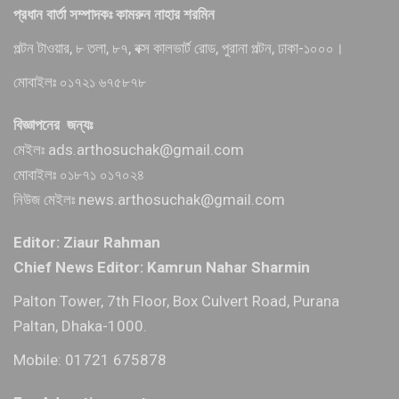
প্রধান বার্তা সম্পাদকঃ কামরুন নাহার শরমিন
পল্টন টাওয়ার, ৮ তলা, ৮৭, বক্স কালভার্ট রোড, পুরানা পল্টন, ঢাকা-১০০০।
মোবাইলঃ ০১৭২১ ৬৭৫৮৭৮
বিজ্ঞাপনের জন্যঃ
মেইলঃ ads.arthosuchak@gmail.com
মোবাইলঃ ০১৮৭১ ০১৭০২৪
নিউজ মেইলঃ news.arthosuchak@gmail.com
Editor: Ziaur Rahman
Chief News Editor: Kamrun Nahar Sharmin
Palton Tower, 7th Floor, Box Culvert Road, Purana
Paltan, Dhaka-1000.
Mobile: 01721 675878