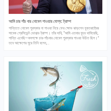
আমি চার পাঁচ বার নোবেল পাওয়ার যোগ্য: ট্রাম্প
শান্তিতে নোবেল পুরস্কার না পাওয়া নিয়ে ফের ক্ষোভ ঝাড়লেন যুক্তরাষ্ট্রের
সাবেক প্রেসিডেন্ট ডোনাল্ড ট্রাম্প। তাঁর দাবি, “আমি এতবার যুদ্ধ থামিয়েছি,
শান্তি এনেছি—কমপক্ষে চার-পাঁচবার নোবেল পুরস্কার পাওয়া উচিত ছিল।”
তবে আক্ষেপের সুরে তিনি বলেন,…