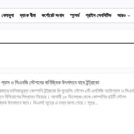
খেলাধুলা
ব্যাংক বীমা
কর্পোরেট সংবাদ
স্পন্সর্ড
প্রাইস সেনসিটিভ
আরও
 গ্যাস ও সিএনজি স্টেশনের বাণিজ্যিক উৎপাদনে যাবে ইন্ট্রাকো
িবাজারে তালিকাভুক্ত কোম্পানি ইন্ট্রাকো রি-ফুয়েলিং স্টেশন ৫টি এলপিজি অটোগ্যাস ও সিএন
শনে বিনিয়োগের সিদ্ধান্ত নিয়েছে। আগামী ১৮ ডিসেম্বর থেকে কোম্পানির দুইটি স্টেশন
জ্যিক উৎপাদনে যাবে। ডিএসই সূত্রে এ তথ্য জানা গেছে। সূত্র…