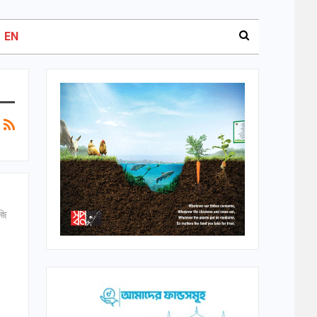
EN
জি