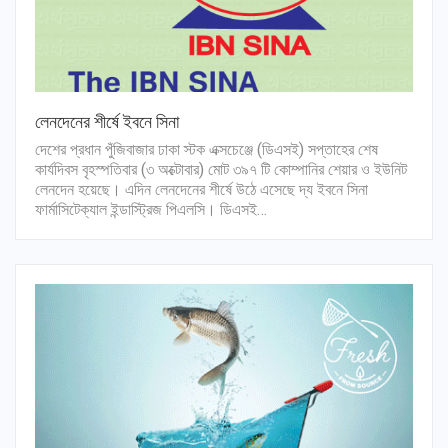
লেনদেনের শীর্ষে ইবনে সিনা
দেশের প্রধান পুঁজিবাজার ঢাকা স্টক এক্সচেঞ্জে (ডিএসই) সপ্তাহের শেষ
কার্যদিবস বৃহস্পতিবার (৩ অক্টোবার) মোট ৩৯৭ টি কোম্পানির শেয়ার ও ইউনিট
লেনদেন হয়েছে। এদিন লেনদেনের শীর্ষে উঠে এসেছে দ্য ইবনে সিনা
ফার্মাসিটেক্যাল ইন্ডাস্ট্রিজ পিএলসি। ডিএসই…