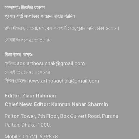
সম্পাদকঃ জিয়াউর রহমান
প্রধান বার্তা সম্পাদকঃ কামরুন নাহার শরমিন
পল্টন টাওয়ার, ৮ তলা, ৮৭, বক্স কালভার্ট রোড, পুরানা পল্টন, ঢাকা-১০০০।
মোবাইলঃ ০১৭২১ ৬৭৫৮৭৮
বিজ্ঞাপনের জন্যঃ
মেইলঃ ads.arthosuchak@gmail.com
মোবাইলঃ ০১৮৭১ ০১৭০২৪
নিউজ মেইলঃ news.arthosuchak@gmail.com
Editor: Ziaur Rahman
Chief News Editor: Kamrun Nahar Sharmin
Palton Tower, 7th Floor, Box Culvert Road, Purana
Paltan, Dhaka-1000.
Mobile: 01721 675878