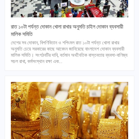
রাত ১০টা পর্যন্ত দোকান খোলা রাখার অনুমতি চাইল দোকান ব্যবসায়ী
মালিক সমিতি
দেশের সব দোকান, বিপণিবিতান ও শপিংমল রাত ১০টা পর্যন্ত খোলা রাখার
অনুমতি চেয়ে সরকারের কাছে আবেদন জানিয়েছে বাংলাদেশ দোকান ব্যবসায়ী
মালিক সমিতি। সংগঠনটির দাবি, বর্তমান অর্থনৈতিক বাস্তবতায় ব্যবসা-বাণিজ্য
সচল রাখা, কর্মসংস্থান রক্ষা এবং…