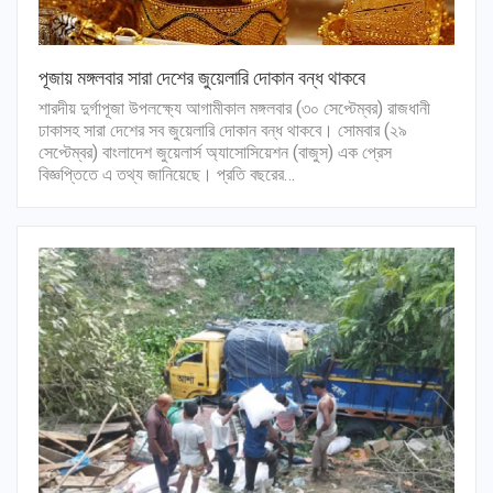
পূজায় মঙ্গলবার সারা দেশের জুয়েলারি দোকান বন্ধ থাকবে
শারদীয় দুর্গাপূজা উপলক্ষ্যে আগামীকাল মঙ্গলবার (৩০ সেপ্টেম্বর) রাজধানী
ঢাকাসহ সারা দেশের সব জুয়েলারি দোকান বন্ধ থাকবে। সোমবার (২৯
সেপ্টেম্বর) বাংলাদেশ জুয়েলার্স অ্যাসোসিয়েশন (বাজুস) এক প্রেস
বিজ্ঞপ্তিতে এ তথ্য জানিয়েছে। প্রতি বছরের…