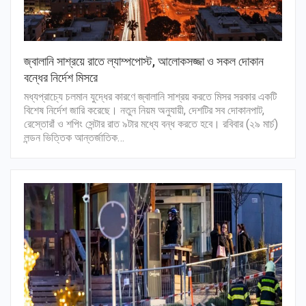
জ্বালানি সাশ্রয়ে রাতে ল্যাম্পপোস্ট, আলোকসজ্জা ও সকল দোকান
বন্ধের নির্দেশ মিসরে
মধ্যপ্রাচ্যে চলমান যুদ্ধের কারণে জ্বালানি সাশ্রয় করতে মিসর সরকার একটি
বিশেষ নির্দেশ জারি করেছে। নতুন নিয়ম অনুযায়ী, দেশটির সব দোকানপাট,
রেস্তোরাঁ ও শপিং সেন্টার রাত ৯টার মধ্যে বন্ধ করতে হবে। রবিবার (২৯ মার্চ)
লন্ডন ভিত্তিক আন্তর্জাতিক…