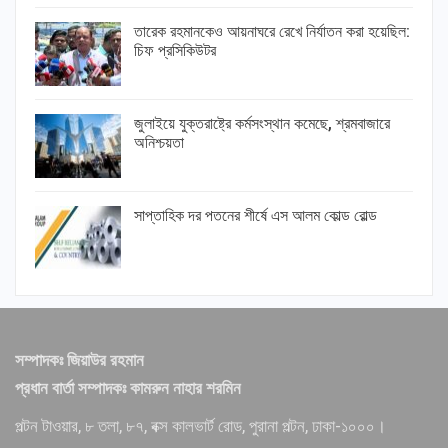
তারেক রহমানকেও আয়নাঘরে রেখে নির্যাতন করা হয়েছিল:
চিফ প্রসিকিউটর
জুলাইয়ে যুক্তরাষ্ট্রে কর্মসংস্থান কমেছে, শ্রমবাজারে
অনিশ্চয়তা
সাপ্তাহিক দর পতনের শীর্ষে এস আলম কোল্ড রোল্ড
সম্পাদকঃ জিয়াউর রহমান
প্রধান বার্তা সম্পাদকঃ কামরুন নাহার শরমিন
পল্টন টাওয়ার, ৮ তলা, ৮৭, বক্স কালভার্ট রোড, পুরানা পল্টন, ঢাকা-১০০০।