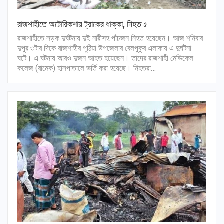
রাজশাহীতে অটোরিকশায় ট্রাকের ধাক্কা, নিহত ৫
রাজশাহীতে সড়ক দুর্ঘটনায় দুই নারীসহ পাঁচজন নিহত হয়েছেন। আজ শনিবার
দুপুর ৩টার দিকে রাজশাহীর পুঠিয়া উপজেলার বেলপুকুর এলাকায় এ দুর্ঘটনা
ঘটে। এ ঘটনায় আরও দুজন আহত হয়েছেন। তাদের রাজশাহী মেডিকেল
কলেজ (রামেক) হাসপাতালে ভর্তি করা হয়েছে। নিহতরা…