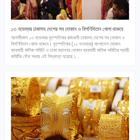
১৩ নভেম্বর ঢাকাসহ দেশের সব দোকান ও বিপণিবিতান খোলা থাকবে
আগামীকাল ১৩ নভেম্বর বৃহস্পতিবার রাজধানী ঢাকাসহ দেশের সব দোকান ও
বিপণিবিতান খোলা থাকবে। বৃহস্পতিবার (১২ নভেম্বর) বাংলাদেশ দোকান
ব্যবসায়ী মালিক সমিতি ও ঢাকা মহানগর দোকান ব্যবসায়ী মালিক সমিতির স্থায়ী
কমিটির যৌথ সভায় এই সিদ্ধান্ত হয়েছে।…