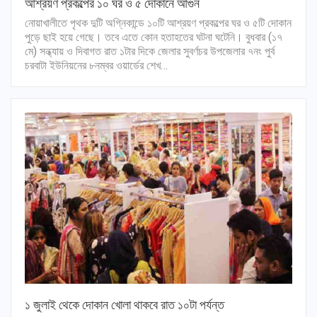
আশ্রয়ণ প্রকল্পের ১০ ঘর ও ৫ দোকানে আগুন
নোয়াখালীতে পৃথক দুটি অগ্নিকান্ডে ১০টি আশ্রয়ণ প্রকল্পের ঘর ও ৫টি দোকান
পুড়ে ছাই হয়ে গেছে। তবে এতে কোন হতাহতের ঘটনা ঘটেনি। বুধবার (১৭
মে) সন্ধ্যায় ও দিবাগত রাত ১টার দিকে জেলার সুবর্ণচর উপজেলার ৭নং পুর্ব
চরবাটা ইউনিয়নের ৮নম্বর ওয়ার্ডের শেখ…
১ জুলাই থেকে দোকান খোলা থাকবে রাত ১০টা পর্যন্ত