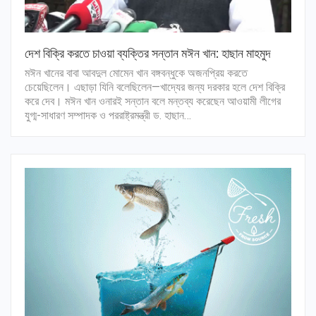
দেশ বিক্রি করতে চাওয়া ব্যক্তির সন্তান মঈন খান: হাছান মাহমুদ
মঈন খানের বাবা আবদুল মোমেন খান বঙ্গবন্ধুকে অজনপ্রিয় করতে
চেয়েছিলেন। এছাড়া যিনি বলেছিলেন—খাদ্যের জন্য দরকার হলে দেশ বিক্রি
করে দেব। মঈন খান ওনারই সন্তান বলে মন্তব্য করেছেন আওয়ামী লীগের
যুগ্ম-সাধারণ সম্পাদক ও পররাষ্ট্রমন্ত্রী ড. হাছান…