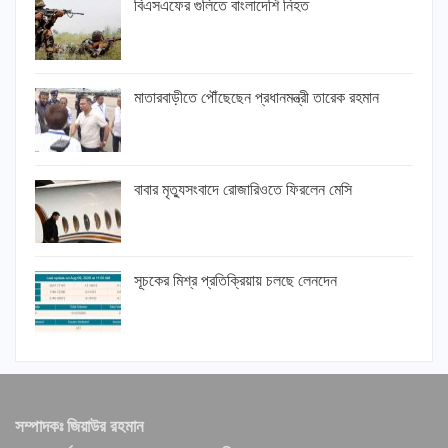
বিএসএফের গুলিতে বাংলাদেশি নিহত
মাতারবাড়ীতে পৌঁছেছেন প্রধানমন্ত্রী তারেক রহমান
বাবার মৃত্যুসংবাদে রোজারিওতে ফিরলেন মেসি
সূচকের মিশ্র প্রতিক্রিয়ায় চলছে লেনদেন
সম্পাদকঃ জিয়াউর রহমান