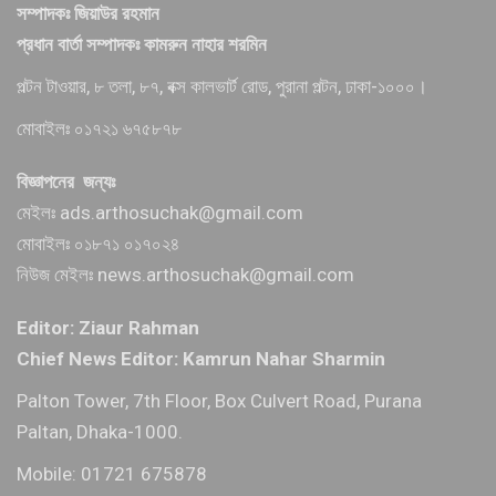
সম্পাদকঃ জিয়াউর রহমান
প্রধান বার্তা সম্পাদকঃ কামরুন নাহার শরমিন
পল্টন টাওয়ার, ৮ তলা, ৮৭, বক্স কালভার্ট রোড, পুরানা পল্টন, ঢাকা-১০০০।
মোবাইলঃ ০১৭২১ ৬৭৫৮৭৮
বিজ্ঞাপনের জন্যঃ
মেইলঃ ads.arthosuchak@gmail.com
মোবাইলঃ ০১৮৭১ ০১৭০২৪
নিউজ মেইলঃ news.arthosuchak@gmail.com
Editor: Ziaur Rahman
Chief News Editor: Kamrun Nahar Sharmin
Palton Tower, 7th Floor, Box Culvert Road, Purana
Paltan, Dhaka-1000.
Mobile: 01721 675878