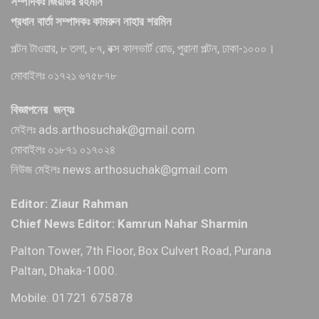
সম্পাদকঃ জিয়াউর রহমান
প্রধান বার্তা সম্পাদকঃ কামরুন নাহার শরমিন
পল্টন টাওয়ার, ৮ তলা, ৮৭, বক্স কালভার্ট রোড, পুরানা পল্টন, ঢাকা-১০০০।
মোবাইলঃ ০১৭২১ ৬৭৫৮৭৮
বিজ্ঞাপনের জন্যঃ
মেইলঃ ads.arthosuchak@gmail.com
মোবাইলঃ ০১৮৭১ ০১৭০২৪
নিউজ মেইলঃ news.arthosuchak@gmail.com
Editor: Ziaur Rahman
Chief News Editor: Kamrun Nahar Sharmin
Palton Tower, 7th Floor, Box Culvert Road, Purana
Paltan, Dhaka-1000.
Mobile: 01721 675878