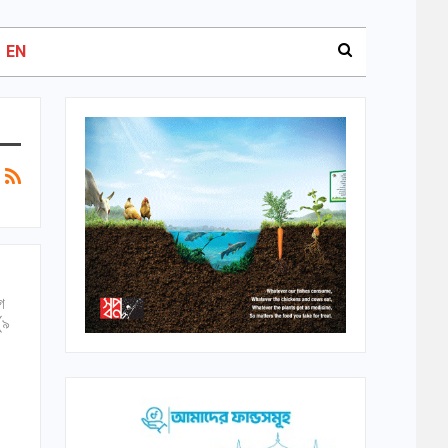
EN
গ
(৯