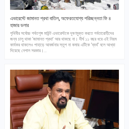
এভারেস্টে জামানত প্রথা বাতিল, অফেরতযোগ্য পরিচ্ছন্নতা ফি ৪
হাজার ডলার
পৃথিবীর সর্বোচ্চ পর্বতশৃঙ্গ মাউন্ট এভারেস্টকে দূষণমুক্ত করতে পর্বতারোহীদের
জন্য চালু থাকা ‘জামানত প্রথা’ আর থাকছে না। দীর্ঘ ১১ বছর ধরে এই নিয়ম
কার্যকর থাকলেও পাহাড়ে আবর্জনার স্তূপ না কমায় এটিকে ‘ব্যর্থ’ বলে আখ্যা
দিয়েছে নেপাল সরকার।…