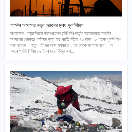
ফার্নেস অয়েলের নতুন ভোক্তা মূল্য পুনর্নির্ধারণ
বাংলাদেশ পেট্রোলিয়াম করপোরেশন (বিপিসি) কর্তৃক সরবরাহকৃত ফার্নেস
অয়েলের ভোক্তা পর্যায়ের মূল্য হার প্রতি লিটার ৭০ টাকা ১০ পয়সা পুনর্নির্ধারণ
করা হয়েছে। নতুন এই দর আজ মধ্যরাত ১২টা থেকে কার্যকর হবে। এর
আগে প্রতি লিটার ৮৬ টাকা দরে বিক্রি করা…