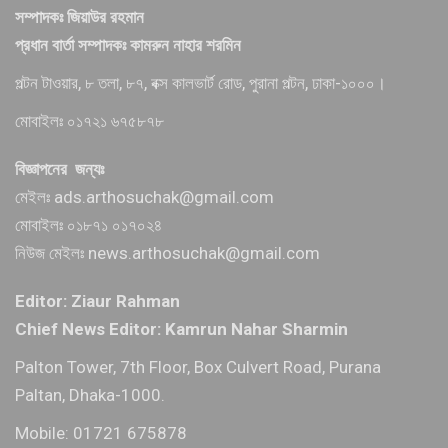
সম্পাদকঃ জিয়াউর রহমান
প্রধান বার্তা সম্পাদকঃ কামরুন নাহার শরমিন
পল্টন টাওয়ার, ৮ তলা, ৮৭, বক্স কালভার্ট রোড, পুরানা পল্টন, ঢাকা-১০০০।
মোবাইলঃ ০১৭২১ ৬৭৫৮৭৮
বিজ্ঞাপনের জন্যঃ
মেইলঃ ads.arthosuchak@gmail.com
মোবাইলঃ ০১৮৭১ ০১৭০২৪
নিউজ মেইলঃ news.arthosuchak@gmail.com
Editor: Ziaur Rahman
Chief News Editor: Kamrun Nahar Sharmin
Palton Tower, 7th Floor, Box Culvert Road, Purana
Paltan, Dhaka-1000.
Mobile: 01721 675878