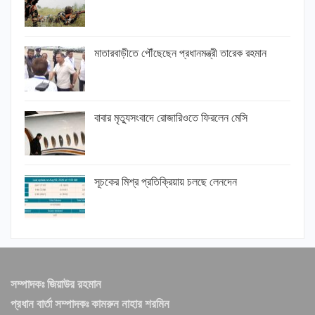
মাতারবাড়ীতে পৌঁছেছেন প্রধানমন্ত্রী তারেক রহমান
বাবার মৃত্যুসংবাদে রোজারিওতে ফিরলেন মেসি
সূচকের মিশ্র প্রতিক্রিয়ায় চলছে লেনদেন
সম্পাদকঃ জিয়াউর রহমান
প্রধান বার্তা সম্পাদকঃ কামরুন নাহার শরমিন