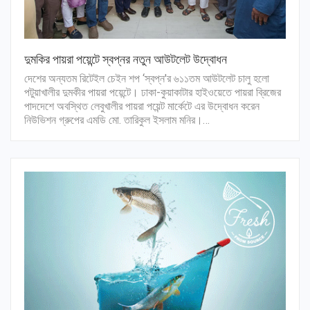
দুমকির পায়রা পয়েন্টে স্বপ্নর নতুন আউটলেট উদ্বোধন
দেশের অন্যতম রিটেইল চেইন শপ ‘স্বপ্ন'র ৬১১তম আউটলেট চালু হলো
পটুয়াখালীর দুমকীর পায়রা পয়েন্টে। ঢাকা-কুয়াকাটার হাইওয়েতে পায়রা ব্রিজের
পাদদেশে অবস্থিত লেবুখালীর পায়রা পয়েন্ট মার্কেটে এর উদ্বোধন করেন
নিউভিশন গ্রুপের এমডি মো. তারিকুল ইসলাম মনির।…