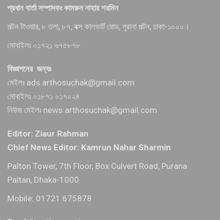
প্রধান বার্তা সম্পাদকঃ কামরুন নাহার শরমিন
পল্টন টাওয়ার, ৮ তলা, ৮৭, বক্স কালভার্ট রোড, পুরানা পল্টন, ঢাকা-১০০০।
মোবাইলঃ ০১৭২১ ৬৭৫৮৭৮
বিজ্ঞাপনের জন্যঃ
মেইলঃ ads.arthosuchak@gmail.com
মোবাইলঃ ০১৮৭১ ০১৭০২৪
নিউজ মেইলঃ news.arthosuchak@gmail.com
Editor: Ziaur Rahman
Chief News Editor: Kamrun Nahar Sharmin
Palton Tower, 7th Floor, Box Culvert Road, Purana
Paltan, Dhaka-1000.
Mobile: 01721 675878