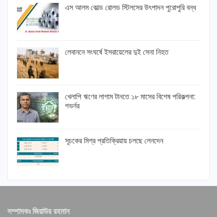
এস আলম কোল্ড রোলড স্টিলসের উৎপাদন পুরোপুরি বন্ধ
লেবাননে সংঘর্ষে ইসরায়েলের দুই সেনা নিহত
খেলাপি ঋণের লাগাম টানতে ১৮ মাসের বিশেষ পরিকল্পনা:
গভর্নর
সূচকের মিশ্র প্রতিক্রিয়ায় চলছে লেনদেন
সম্পাদকঃ জিয়াউর রহমান