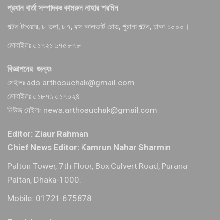
প্রধান বার্তা সম্পাদকঃ কামরুন নাহার শরমিন
পল্টন টাওয়ার, ৮ তলা, ৮৭, বক্স কালভার্ট রোড, পুরানা পল্টন, ঢাকা-১০০০।
মোবাইলঃ ০১৭২১ ৬৭৫৮৭৮
বিজ্ঞাপনের জন্যঃ
মেইলঃ ads.arthosuchak@gmail.com
মোবাইলঃ ০১৮৭১ ০১৭০২৪
নিউজ মেইলঃ news.arthosuchak@gmail.com
Editor: Ziaur Rahman
Chief News Editor: Kamrun Nahar Sharmin
Palton Tower, 7th Floor, Box Culvert Road, Purana
Paltan, Dhaka-1000.
Mobile: 01721 675878