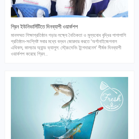
গ্রিন ইউনিভার্সিটিতে দিনব্যাপী ওয়ার্কশপ
মানসম্মত শিক্ষাপ্রতিষ্ঠান গড়ার লক্ষ্যে নৈতিকতা ও মূল্যবোধ বৃদ্ধির পাশাপাশি
প্রতিষ্ঠান-সংশ্লিষ্ট সবার মধ্যে বন্ধন জোরদার করতে ’অর্গানাইজেশনাল
এথিকস, কালচার অ্যান্ড ভ্যালুস: স্ট্রেংদেনিং টুগেদারনেস’ শীর্ষক দিনব্যাপী
ওয়ার্কশপ করেছে গ্রিন…